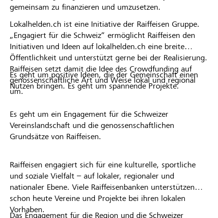
gemeinsam zu finanzieren und umzusetzen.
Lokalhelden.ch ist eine Initiative der Raiffeisen Gruppe.
„Engagiert für die Schweiz“ ermöglicht Raiffeisen den
Initiativen und Ideen auf lokalhelden.ch eine breite
Öffentlichkeit und unterstützt gerne bei der Realisierung.
Raiffeisen setzt damit die Idee des Crowdfunding auf
Es geht um positive Ideen, die der Gemeinschaft einen
genossenschaftliche Art und Weise lokal und regional
Nutzen bringen. Es geht um spannende Projekte.
um.
Es geht um ein Engagement für die Schweizer
Vereinslandschaft und die genossenschaftlichen
Grundsätze von Raiffeisen.
Raiffeisen engagiert sich für eine kulturelle, sportliche
und soziale Vielfalt – auf lokaler, regionaler und
nationaler Ebene. Viele Raiffeisenbanken unterstützen
schon heute Vereine und Projekte bei ihren lokalen
Vorhaben.
Das Engagement für die Region und die Schweizer