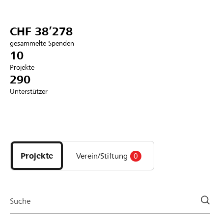
Partner / Raiffeisenbank
CHF 38’278
gesammelte Spenden
10
Projekte
Anmelden
290
Unterstützer
Registrieren
Entdecke
DE
FR
IT
Projekte
und
Projekte
Verein/Stiftung
0
Organisationen
der
Page
Suche