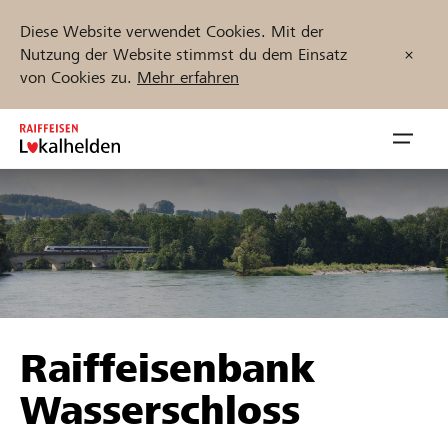
Diese Website verwendet Cookies. Mit der
Nutzung der Website stimmst du dem Einsatz
von Cookies zu.
Mehr erfahren
Zum
Inhalt
Navig
springen
öffnen
Jetzt starten
Projekte und Organisationen finden
Raiffeisenbank
Unterstützen
Wasserschloss
Hilfe & Support