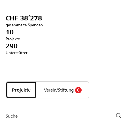
Partner / Raiffeisenbank
CHF 38’278
gesammelte Spenden
10
Projekte
Anmelden
290
Unterstützer
Registrieren
Entdecke
DE
FR
IT
Projekte
und
Projekte
Verein/Stiftung
0
Organisationen
der
Page
Suche