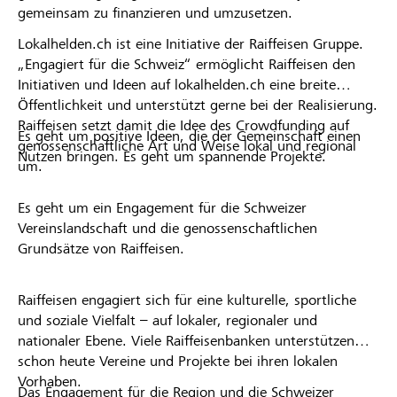
gemeinsam zu finanzieren und umzusetzen.
Lokalhelden.ch ist eine Initiative der Raiffeisen Gruppe.
„Engagiert für die Schweiz“ ermöglicht Raiffeisen den
Initiativen und Ideen auf lokalhelden.ch eine breite
Öffentlichkeit und unterstützt gerne bei der Realisierung.
Raiffeisen setzt damit die Idee des Crowdfunding auf
Es geht um positive Ideen, die der Gemeinschaft einen
genossenschaftliche Art und Weise lokal und regional
Nutzen bringen. Es geht um spannende Projekte.
um.
Es geht um ein Engagement für die Schweizer
Vereinslandschaft und die genossenschaftlichen
Grundsätze von Raiffeisen.
Raiffeisen engagiert sich für eine kulturelle, sportliche
und soziale Vielfalt – auf lokaler, regionaler und
nationaler Ebene. Viele Raiffeisenbanken unterstützen
schon heute Vereine und Projekte bei ihren lokalen
Vorhaben.
Das Engagement für die Region und die Schweizer