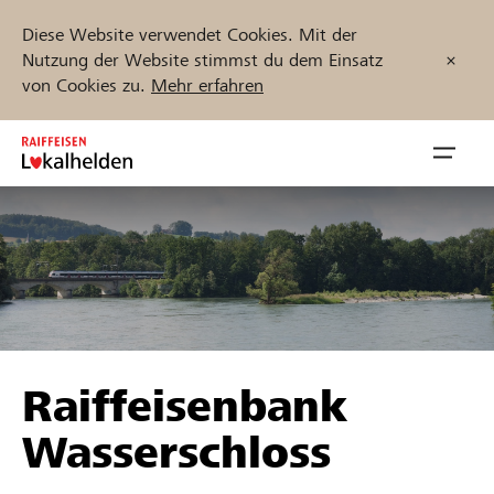
Diese Website verwendet Cookies. Mit der
Nutzung der Website stimmst du dem Einsatz
von Cookies zu.
Mehr erfahren
Zum
Inhalt
Navig
springen
öffnen
Jetzt starten
Projekte und Organisationen finden
Raiffeisenbank
Unterstützen
Wasserschloss
Hilfe & Support