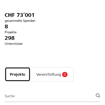
Partner / Raiffeisenbank
CHF 73’001
gesammelte Spenden
8
Projekte
Anmelden
298
Unterstützer
Registrieren
Entdecke
DE
FR
IT
Projekte
und
Projekte
Verein/Stiftung
0
Organisationen
der
Page
Suche