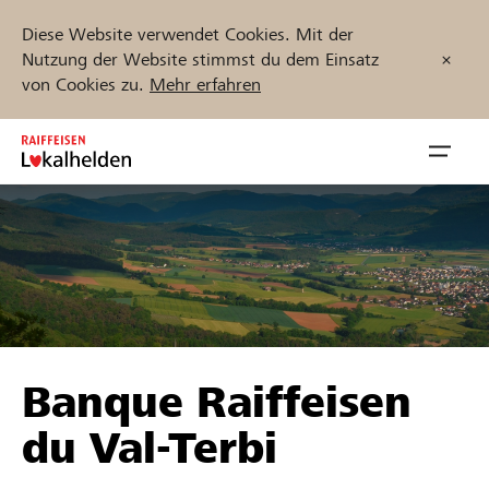
Diese Website verwendet Cookies. Mit der
Nutzung der Website stimmst du dem Einsatz
von Cookies zu.
Mehr erfahren
Zum
Inhalt
Navig
springen
öffnen
Jetzt starten
Projekte und Organisationen finden
Banque Raiffeisen
Unterstützen
du Val-Terbi
Hilfe & Support