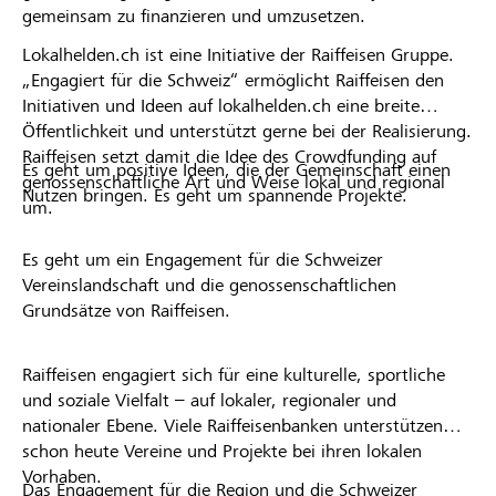
gemeinsam zu finanzieren und umzusetzen.
Lokalhelden.ch ist eine Initiative der Raiffeisen Gruppe.
„Engagiert für die Schweiz“ ermöglicht Raiffeisen den
Initiativen und Ideen auf lokalhelden.ch eine breite
Öffentlichkeit und unterstützt gerne bei der Realisierung.
Raiffeisen setzt damit die Idee des Crowdfunding auf
Es geht um positive Ideen, die der Gemeinschaft einen
genossenschaftliche Art und Weise lokal und regional
Nutzen bringen. Es geht um spannende Projekte.
um.
Es geht um ein Engagement für die Schweizer
Vereinslandschaft und die genossenschaftlichen
Grundsätze von Raiffeisen.
Raiffeisen engagiert sich für eine kulturelle, sportliche
und soziale Vielfalt – auf lokaler, regionaler und
nationaler Ebene. Viele Raiffeisenbanken unterstützen
schon heute Vereine und Projekte bei ihren lokalen
Vorhaben.
Das Engagement für die Region und die Schweizer