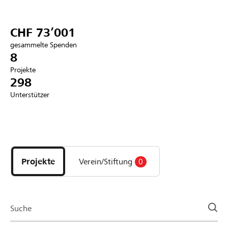
Partner / Raiffeisenbank
CHF 73’001
gesammelte Spenden
8
Projekte
Anmelden
298
Unterstützer
Registrieren
Entdecke
DE
FR
IT
Projekte
und
Projekte
Verein/Stiftung
0
Organisationen
der
Page
Suche