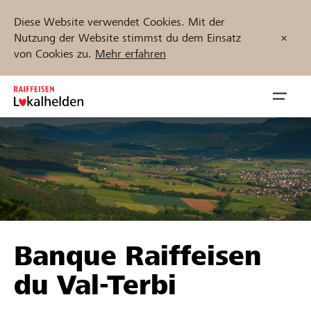
Diese Website verwendet Cookies. Mit der
Nutzung der Website stimmst du dem Einsatz
von Cookies zu.
Mehr erfahren
Zum
Inhalt
Navig
springen
öffnen
Jetzt starten
Projekte und Organisationen finden
Banque Raiffeisen
Unterstützen
du Val-Terbi
Hilfe & Support