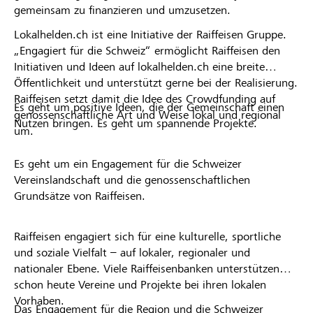
gemeinsam zu finanzieren und umzusetzen.
Lokalhelden.ch ist eine Initiative der Raiffeisen Gruppe.
„Engagiert für die Schweiz“ ermöglicht Raiffeisen den
Initiativen und Ideen auf lokalhelden.ch eine breite
Öffentlichkeit und unterstützt gerne bei der Realisierung.
Raiffeisen setzt damit die Idee des Crowdfunding auf
Es geht um positive Ideen, die der Gemeinschaft einen
genossenschaftliche Art und Weise lokal und regional
Nutzen bringen. Es geht um spannende Projekte.
um.
Es geht um ein Engagement für die Schweizer
Vereinslandschaft und die genossenschaftlichen
Grundsätze von Raiffeisen.
Raiffeisen engagiert sich für eine kulturelle, sportliche
und soziale Vielfalt – auf lokaler, regionaler und
nationaler Ebene. Viele Raiffeisenbanken unterstützen
schon heute Vereine und Projekte bei ihren lokalen
Vorhaben.
Das Engagement für die Region und die Schweizer