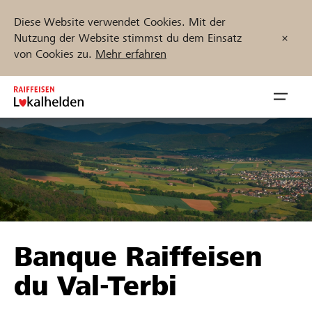
Diese Website verwendet Cookies. Mit der
Nutzung der Website stimmst du dem Einsatz
von Cookies zu.
Mehr erfahren
Zum
Inhalt
Navig
springen
öffnen
Jetzt starten
Projekte und Organisationen finden
Banque Raiffeisen
Unterstützen
du Val-Terbi
Hilfe & Support