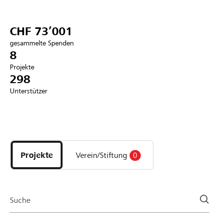
Partner / Raiffeisenbank
CHF 73’001
gesammelte Spenden
8
Projekte
Anmelden
298
Unterstützer
Registrieren
Entdecke
DE
FR
IT
Projekte
und
Projekte
Verein/Stiftung
0
Organisationen
der
Page
Suche