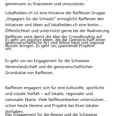
gemeinsam zu finanzieren und umzusetzen.
Lokalhelden.ch ist eine Initiative der Raiffeisen Gruppe.
„Engagiert für die Schweiz“ ermöglicht Raiffeisen den
Initiativen und Ideen auf lokalhelden.ch eine breite
Öffentlichkeit und unterstützt gerne bei der Realisierung.
Raiffeisen setzt damit die Idee des Crowdfunding auf
Es geht um positive Ideen, die der Gemeinschaft einen
genossenschaftliche Art und Weise lokal und regional
Nutzen bringen. Es geht um spannende Projekte.
um.
Es geht um ein Engagement für die Schweizer
Vereinslandschaft und die genossenschaftlichen
Grundsätze von Raiffeisen.
Raiffeisen engagiert sich für eine kulturelle, sportliche
und soziale Vielfalt – auf lokaler, regionaler und
nationaler Ebene. Viele Raiffeisenbanken unterstützen
schon heute Vereine und Projekte bei ihren lokalen
Vorhaben.
Das Engagement für die Region und die Schweizer