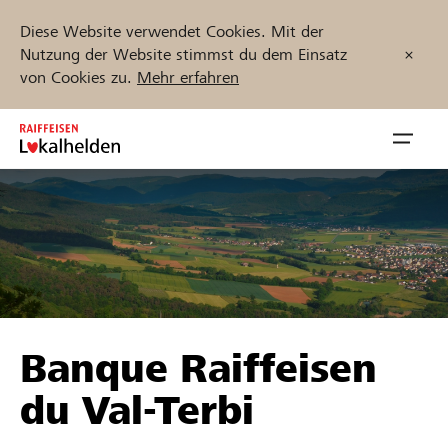
Diese Website verwendet Cookies. Mit der
Nutzung der Website stimmst du dem Einsatz
von Cookies zu.
Mehr erfahren
Zum
Inhalt
Navig
springen
öffnen
Jetzt starten
Projekte und Organisationen finden
Banque Raiffeisen
Unterstützen
du Val-Terbi
Hilfe & Support