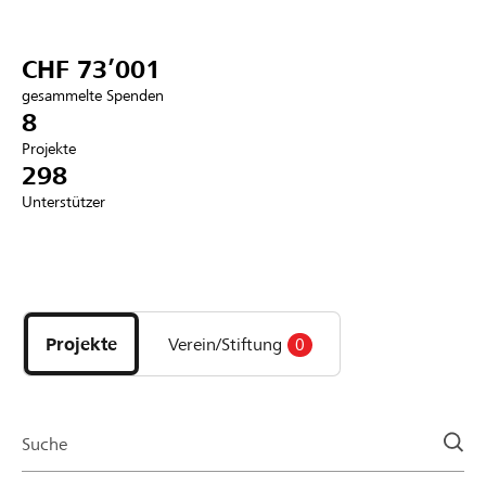
Partner / Raiffeisenbank
CHF 73’001
gesammelte Spenden
8
Projekte
Anmelden
298
Unterstützer
Registrieren
Entdecke
DE
FR
IT
Projekte
und
Projekte
Verein/Stiftung
0
Organisationen
der
Page
Suche