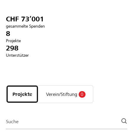
Partner / Raiffeisenbank
CHF 73’001
gesammelte Spenden
8
Projekte
Anmelden
298
Unterstützer
Registrieren
Entdecke
DE
FR
IT
Projekte
und
Projekte
Verein/Stiftung
0
Organisationen
der
Page
Suche