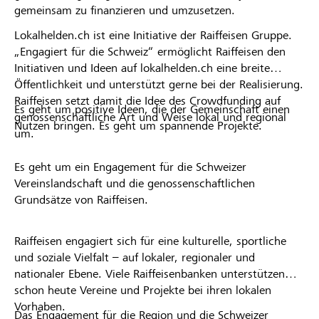
gemeinsam zu finanzieren und umzusetzen.
Lokalhelden.ch ist eine Initiative der Raiffeisen Gruppe.
„Engagiert für die Schweiz“ ermöglicht Raiffeisen den
Initiativen und Ideen auf lokalhelden.ch eine breite
Öffentlichkeit und unterstützt gerne bei der Realisierung.
Raiffeisen setzt damit die Idee des Crowdfunding auf
Es geht um positive Ideen, die der Gemeinschaft einen
genossenschaftliche Art und Weise lokal und regional
Nutzen bringen. Es geht um spannende Projekte.
um.
Es geht um ein Engagement für die Schweizer
Vereinslandschaft und die genossenschaftlichen
Grundsätze von Raiffeisen.
Raiffeisen engagiert sich für eine kulturelle, sportliche
und soziale Vielfalt – auf lokaler, regionaler und
nationaler Ebene. Viele Raiffeisenbanken unterstützen
schon heute Vereine und Projekte bei ihren lokalen
Vorhaben.
Das Engagement für die Region und die Schweizer