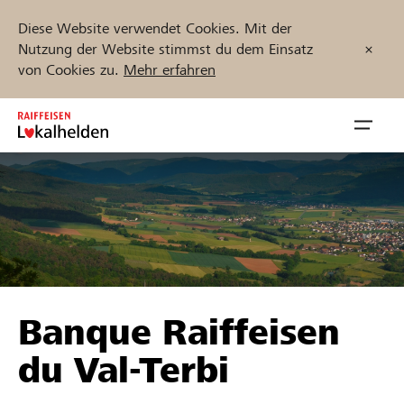
Diese Website verwendet Cookies. Mit der
Nutzung der Website stimmst du dem Einsatz
von Cookies zu.
Mehr erfahren
Zum
Inhalt
Navig
springen
öffnen
Jetzt starten
Projekte und Organisationen finden
Banque Raiffeisen
Unterstützen
du Val-Terbi
Hilfe & Support