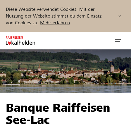
Diese Website verwendet Cookies. Mit der
Nutzung der Website stimmst du dem Einsatz
von Cookies zu.
Mehr erfahren
Zum
Inhalt
Navig
springen
öffnen
Jetzt starten
Projekte und Organisationen finden
Banque Raiffeisen
Unterstützen
See-Lac
Hilfe & Support