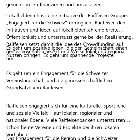
gemeinsam zu finanzieren und umzusetzen.
Lokalhelden.ch ist eine Initiative der Raiffeisen Gruppe.
„Engagiert für die Schweiz“ ermöglicht Raiffeisen den
Initiativen und Ideen auf lokalhelden.ch eine breite
Öffentlichkeit und unterstützt gerne bei der Realisierung.
Raiffeisen setzt damit die Idee des Crowdfunding auf
Es geht um positive Ideen, die der Gemeinschaft einen
genossenschaftliche Art und Weise lokal und regional
Nutzen bringen. Es geht um spannende Projekte.
um.
Es geht um ein Engagement für die Schweizer
Vereinslandschaft und die genossenschaftlichen
Grundsätze von Raiffeisen.
Raiffeisen engagiert sich für eine kulturelle, sportliche
und soziale Vielfalt – auf lokaler, regionaler und
nationaler Ebene. Viele Raiffeisenbanken unterstützen
schon heute Vereine und Projekte bei ihren lokalen
Vorhaben.
Das Engagement für die Region und die Schweizer