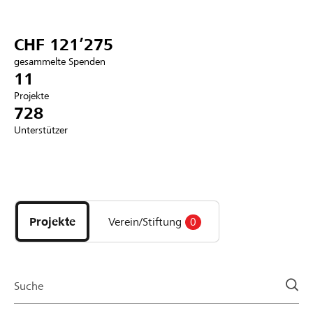
Partner / Raiffeisenbank
CHF 121’275
gesammelte Spenden
11
Projekte
Anmelden
728
Unterstützer
Registrieren
Entdecke
DE
FR
IT
Projekte
und
Projekte
Verein/Stiftung
0
Organisationen
der
Page
Suche