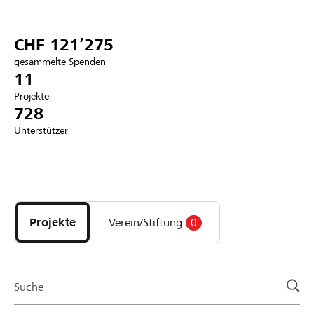
Partner / Raiffeisenbank
CHF 121’275
gesammelte Spenden
11
Projekte
Anmelden
728
Unterstützer
Registrieren
Entdecke
DE
FR
IT
Projekte
und
Projekte
Verein/Stiftung
0
Organisationen
der
Page
Suche