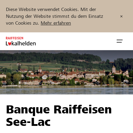
Diese Website verwendet Cookies. Mit der
Nutzung der Website stimmst du dem Einsatz
von Cookies zu.
Mehr erfahren
Zum
Inhalt
Navig
springen
öffnen
Jetzt starten
Projekte und Organisationen finden
Banque Raiffeisen
Unterstützen
See-Lac
Hilfe & Support