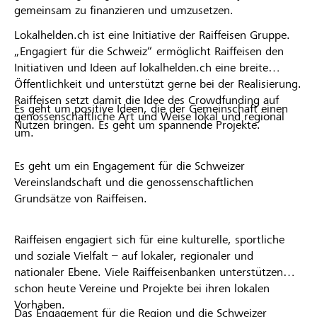
gemeinsam zu finanzieren und umzusetzen.
Lokalhelden.ch ist eine Initiative der Raiffeisen Gruppe.
„Engagiert für die Schweiz“ ermöglicht Raiffeisen den
Initiativen und Ideen auf lokalhelden.ch eine breite
Öffentlichkeit und unterstützt gerne bei der Realisierung.
Raiffeisen setzt damit die Idee des Crowdfunding auf
Es geht um positive Ideen, die der Gemeinschaft einen
genossenschaftliche Art und Weise lokal und regional
Nutzen bringen. Es geht um spannende Projekte.
um.
Es geht um ein Engagement für die Schweizer
Vereinslandschaft und die genossenschaftlichen
Grundsätze von Raiffeisen.
Raiffeisen engagiert sich für eine kulturelle, sportliche
und soziale Vielfalt – auf lokaler, regionaler und
nationaler Ebene. Viele Raiffeisenbanken unterstützen
schon heute Vereine und Projekte bei ihren lokalen
Vorhaben.
Das Engagement für die Region und die Schweizer