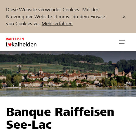
Diese Website verwendet Cookies. Mit der
Nutzung der Website stimmst du dem Einsatz
von Cookies zu.
Mehr erfahren
Zum
Inhalt
Navig
springen
öffnen
Jetzt starten
Projekte und Organisationen finden
Banque Raiffeisen
Unterstützen
See-Lac
Hilfe & Support