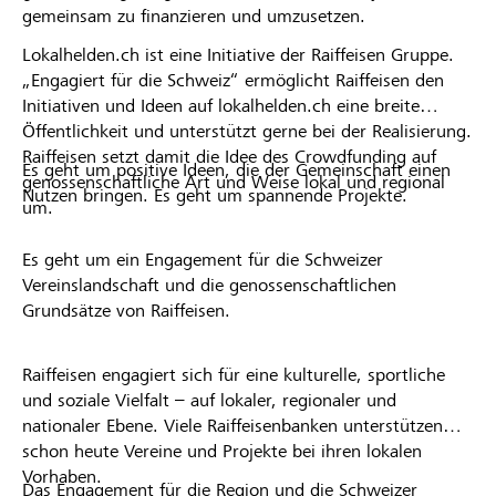
gemeinsam zu finanzieren und umzusetzen.
Lokalhelden.ch ist eine Initiative der Raiffeisen Gruppe.
„Engagiert für die Schweiz“ ermöglicht Raiffeisen den
Initiativen und Ideen auf lokalhelden.ch eine breite
Öffentlichkeit und unterstützt gerne bei der Realisierung.
Raiffeisen setzt damit die Idee des Crowdfunding auf
Es geht um positive Ideen, die der Gemeinschaft einen
genossenschaftliche Art und Weise lokal und regional
Nutzen bringen. Es geht um spannende Projekte.
um.
Es geht um ein Engagement für die Schweizer
Vereinslandschaft und die genossenschaftlichen
Grundsätze von Raiffeisen.
Raiffeisen engagiert sich für eine kulturelle, sportliche
und soziale Vielfalt – auf lokaler, regionaler und
nationaler Ebene. Viele Raiffeisenbanken unterstützen
schon heute Vereine und Projekte bei ihren lokalen
Vorhaben.
Das Engagement für die Region und die Schweizer