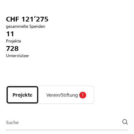
Partner / Raiffeisenbank
CHF 121’275
gesammelte Spenden
11
Projekte
Anmelden
728
Unterstützer
Registrieren
Entdecke
DE
FR
IT
Projekte
und
Projekte
Verein/Stiftung
1
Organisationen
der
Page
Suche