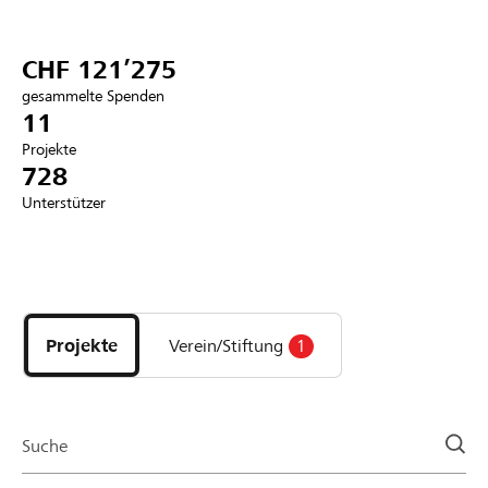
Partner / Raiffeisenbank
CHF 121’275
gesammelte Spenden
11
Projekte
Anmelden
728
Unterstützer
Registrieren
Entdecke
DE
FR
IT
Projekte
und
Projekte
Verein/Stiftung
1
Organisationen
der
Page
Suche