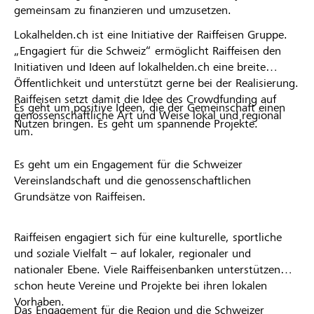
gemeinsam zu finanzieren und umzusetzen.
Lokalhelden.ch ist eine Initiative der Raiffeisen Gruppe.
„Engagiert für die Schweiz“ ermöglicht Raiffeisen den
Initiativen und Ideen auf lokalhelden.ch eine breite
Öffentlichkeit und unterstützt gerne bei der Realisierung.
Raiffeisen setzt damit die Idee des Crowdfunding auf
Es geht um positive Ideen, die der Gemeinschaft einen
genossenschaftliche Art und Weise lokal und regional
Nutzen bringen. Es geht um spannende Projekte.
um.
Es geht um ein Engagement für die Schweizer
Vereinslandschaft und die genossenschaftlichen
Grundsätze von Raiffeisen.
Raiffeisen engagiert sich für eine kulturelle, sportliche
und soziale Vielfalt – auf lokaler, regionaler und
nationaler Ebene. Viele Raiffeisenbanken unterstützen
schon heute Vereine und Projekte bei ihren lokalen
Vorhaben.
Das Engagement für die Region und die Schweizer