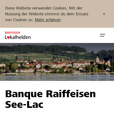
Diese Website verwendet Cookies. Mit der
Nutzung der Website stimmst du dem Einsatz
von Cookies zu.
Mehr erfahren
Zum
Inhalt
Navig
springen
öffnen
Jetzt starten
Projekte und Organisationen finden
Banque Raiffeisen
Unterstützen
See-Lac
Hilfe & Support