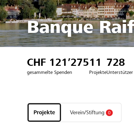
Banque Raif
CHF 121’275
11
728
gesammelte Spenden
Projekte
Unterstützer
Entdecke
Projekte
Projekte
Verein/Stiftung
0
und
Organisationen
der