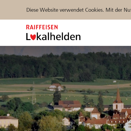
Diese Website verwendet Cookies. Mit der Nu
Zum
Inhalt
springen
Unterstützen
Hilfe & Support
Partne
Projekte und Organisationen finden
DE
FR
IT