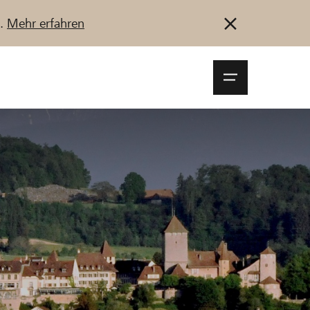
u.
Mehr erfahren
Navigationsm
öffnen
Anmelden
Registrieren
Jetzt starten