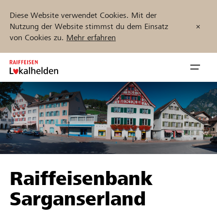
Diese Website verwendet Cookies. Mit der
Nutzung der Website stimmst du dem Einsatz
von Cookies zu.
Mehr erfahren
Zum
Inhalt
Navig
springen
öffnen
Jetzt starten
Projekte und Organisationen finden
Raiffeisenbank
Unterstützen
Sarganserland
Hilfe & Support