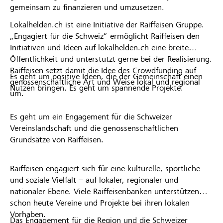
gemeinsam zu finanzieren und umzusetzen.
Lokalhelden.ch ist eine Initiative der Raiffeisen Gruppe.
„Engagiert für die Schweiz“ ermöglicht Raiffeisen den
Initiativen und Ideen auf lokalhelden.ch eine breite
Öffentlichkeit und unterstützt gerne bei der Realisierung.
Raiffeisen setzt damit die Idee des Crowdfunding auf
Es geht um positive Ideen, die der Gemeinschaft einen
genossenschaftliche Art und Weise lokal und regional
Nutzen bringen. Es geht um spannende Projekte.
um.
Es geht um ein Engagement für die Schweizer
Vereinslandschaft und die genossenschaftlichen
Grundsätze von Raiffeisen.
Raiffeisen engagiert sich für eine kulturelle, sportliche
und soziale Vielfalt – auf lokaler, regionaler und
nationaler Ebene. Viele Raiffeisenbanken unterstützen
schon heute Vereine und Projekte bei ihren lokalen
Vorhaben.
Das Engagement für die Region und die Schweizer