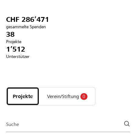
Partner / Raiffeisenbank
CHF 286’471
gesammelte Spenden
38
Projekte
Anmelden
1’512
Unterstützer
Registrieren
Entdecke
DE
FR
IT
Projekte
und
Projekte
Verein/Stiftung
0
Organisationen
der
Page
Suche