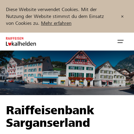
Diese Website verwendet Cookies. Mit der
Nutzung der Website stimmst du dem Einsatz
von Cookies zu.
Mehr erfahren
Zum
Inhalt
Navig
springen
öffnen
Jetzt starten
Projekte und Organisationen finden
Raiffeisenbank
Unterstützen
Sarganserland
Hilfe & Support