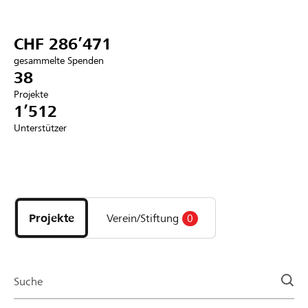
Partner / Raiffeisenbank
CHF 286’471
gesammelte Spenden
38
Projekte
Anmelden
1’512
Unterstützer
Registrieren
Entdecke
DE
FR
IT
Projekte
und
Projekte
Verein/Stiftung
0
Organisationen
der
Page
Suche