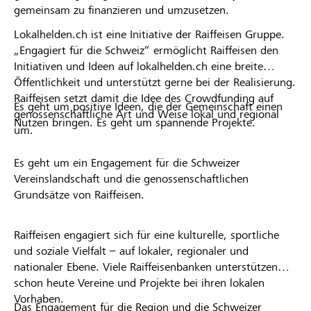
gemeinsam zu finanzieren und umzusetzen.
Lokalhelden.ch ist eine Initiative der Raiffeisen Gruppe.
„Engagiert für die Schweiz“ ermöglicht Raiffeisen den
Initiativen und Ideen auf lokalhelden.ch eine breite
Öffentlichkeit und unterstützt gerne bei der Realisierung.
Raiffeisen setzt damit die Idee des Crowdfunding auf
Es geht um positive Ideen, die der Gemeinschaft einen
genossenschaftliche Art und Weise lokal und regional
Nutzen bringen. Es geht um spannende Projekte.
um.
Es geht um ein Engagement für die Schweizer
Vereinslandschaft und die genossenschaftlichen
Grundsätze von Raiffeisen.
Raiffeisen engagiert sich für eine kulturelle, sportliche
und soziale Vielfalt – auf lokaler, regionaler und
nationaler Ebene. Viele Raiffeisenbanken unterstützen
schon heute Vereine und Projekte bei ihren lokalen
Vorhaben.
Das Engagement für die Region und die Schweizer