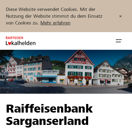
Diese Website verwendet Cookies. Mit der
Nutzung der Website stimmst du dem Einsatz
von Cookies zu.
Mehr erfahren
Zum
Inhalt
Navig
springen
öffnen
Jetzt starten
Projekte und Organisationen finden
Raiffeisenbank
Unterstützen
Sarganserland
Hilfe & Support