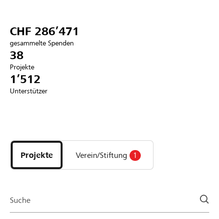
Partner / Raiffeisenbank
CHF 286’471
gesammelte Spenden
38
Projekte
Anmelden
1’512
Unterstützer
Registrieren
Entdecke
DE
FR
IT
Projekte
und
Projekte
Verein/Stiftung
1
Organisationen
der
Page
Suche