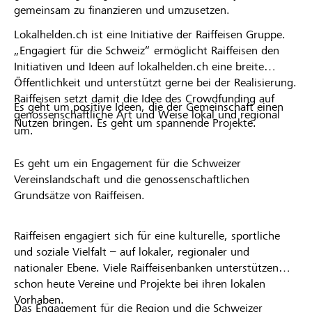
gemeinsam zu finanzieren und umzusetzen.
Lokalhelden.ch ist eine Initiative der Raiffeisen Gruppe.
„Engagiert für die Schweiz“ ermöglicht Raiffeisen den
Initiativen und Ideen auf lokalhelden.ch eine breite
Öffentlichkeit und unterstützt gerne bei der Realisierung.
Raiffeisen setzt damit die Idee des Crowdfunding auf
Es geht um positive Ideen, die der Gemeinschaft einen
genossenschaftliche Art und Weise lokal und regional
Nutzen bringen. Es geht um spannende Projekte.
um.
Es geht um ein Engagement für die Schweizer
Vereinslandschaft und die genossenschaftlichen
Grundsätze von Raiffeisen.
Raiffeisen engagiert sich für eine kulturelle, sportliche
und soziale Vielfalt – auf lokaler, regionaler und
nationaler Ebene. Viele Raiffeisenbanken unterstützen
schon heute Vereine und Projekte bei ihren lokalen
Vorhaben.
Das Engagement für die Region und die Schweizer