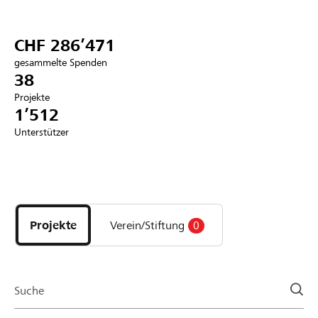
Partner / Raiffeisenbank
CHF 286’471
gesammelte Spenden
38
Projekte
Anmelden
1’512
Unterstützer
Registrieren
Entdecke
DE
FR
IT
Projekte
und
Projekte
Verein/Stiftung
0
Organisationen
der
Page
Suche