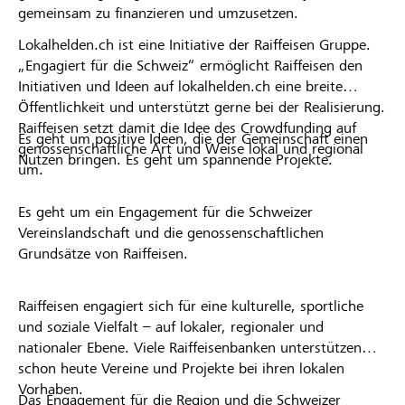
gemeinsam zu finanzieren und umzusetzen.
Lokalhelden.ch ist eine Initiative der Raiffeisen Gruppe.
„Engagiert für die Schweiz“ ermöglicht Raiffeisen den
Initiativen und Ideen auf lokalhelden.ch eine breite
Öffentlichkeit und unterstützt gerne bei der Realisierung.
Raiffeisen setzt damit die Idee des Crowdfunding auf
Es geht um positive Ideen, die der Gemeinschaft einen
genossenschaftliche Art und Weise lokal und regional
Nutzen bringen. Es geht um spannende Projekte.
um.
Es geht um ein Engagement für die Schweizer
Vereinslandschaft und die genossenschaftlichen
Grundsätze von Raiffeisen.
Raiffeisen engagiert sich für eine kulturelle, sportliche
und soziale Vielfalt – auf lokaler, regionaler und
nationaler Ebene. Viele Raiffeisenbanken unterstützen
schon heute Vereine und Projekte bei ihren lokalen
Vorhaben.
Das Engagement für die Region und die Schweizer