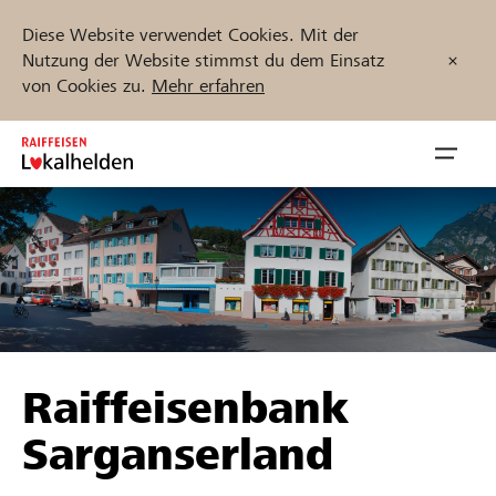
Diese Website verwendet Cookies. Mit der
Nutzung der Website stimmst du dem Einsatz
von Cookies zu.
Mehr erfahren
Zum
Inhalt
Navig
springen
öffnen
Jetzt starten
Projekte und Organisationen finden
Raiffeisenbank
Unterstützen
Sarganserland
Hilfe & Support