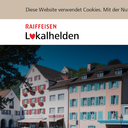
Diese Website verwendet Cookies. Mit der Nu
Zum
Inhalt
springen
Unterstützen
Hilfe & Support
Partne
Projekte und Organisationen finden
DE
FR
IT