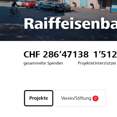
Raiffeisenb
CHF 286’471
38
1’51
gesammelte Spenden
Projekte
Unterstützer
Entdecke
Projekte
Projekte
Verein/Stiftung
0
und
Organisationen
der