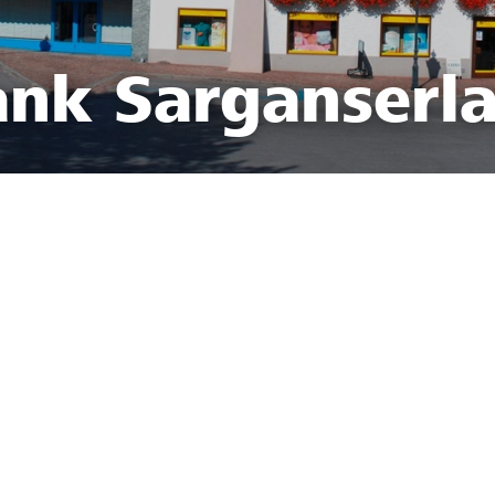
ank Sarganserl
2