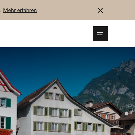
u.
Mehr erfahren
Navigationsm
öffnen
Anmelden
Registrieren
Jetzt starten