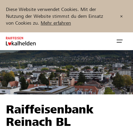
Diese Website verwendet Cookies. Mit der
Nutzung der Website stimmst du dem Einsatz
von Cookies zu.
Mehr erfahren
Zum
Inhalt
Navig
springen
öffnen
Jetzt starten
Projekte und Organisationen finden
Raiffeisenbank
Unterstützen
Reinach BL
Hilfe & Support