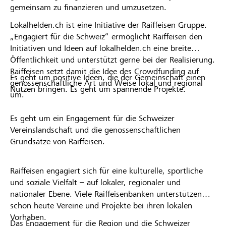
gemeinsam zu finanzieren und umzusetzen.
Lokalhelden.ch ist eine Initiative der Raiffeisen Gruppe.
„Engagiert für die Schweiz“ ermöglicht Raiffeisen den
Initiativen und Ideen auf lokalhelden.ch eine breite
Öffentlichkeit und unterstützt gerne bei der Realisierung.
Raiffeisen setzt damit die Idee des Crowdfunding auf
Es geht um positive Ideen, die der Gemeinschaft einen
genossenschaftliche Art und Weise lokal und regional
Nutzen bringen. Es geht um spannende Projekte.
um.
Es geht um ein Engagement für die Schweizer
Vereinslandschaft und die genossenschaftlichen
Grundsätze von Raiffeisen.
Raiffeisen engagiert sich für eine kulturelle, sportliche
und soziale Vielfalt – auf lokaler, regionaler und
nationaler Ebene. Viele Raiffeisenbanken unterstützen
schon heute Vereine und Projekte bei ihren lokalen
Vorhaben.
Das Engagement für die Region und die Schweizer