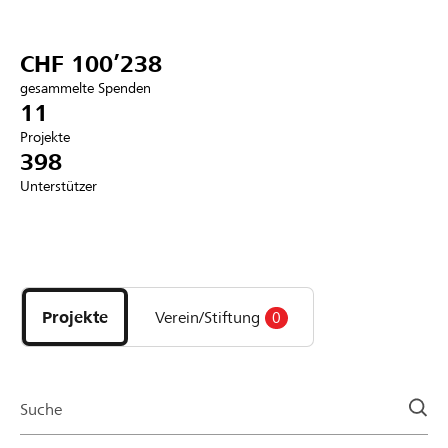
Partner / Raiffeisenbank
CHF 100’238
gesammelte Spenden
11
Projekte
Anmelden
398
Unterstützer
Registrieren
Entdecke
DE
FR
IT
Projekte
und
Projekte
Verein/Stiftung
0
Organisationen
der
Page
Suche