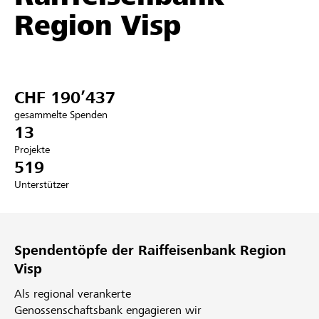
Region Visp
Partner / Raiffeisenbank
CHF 190’437
Anmelden
gesammelte Spenden
13
Registrieren
Projekte
519
Unterstützer
DE
FR
IT
Spendentöpfe der Raiffeisenbank Region
Visp
Als regional verankerte
Genossenschaftsbank engagieren wir