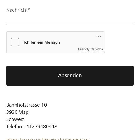
Nachricht*
Friendly Captcha
Absenden
Bahnhofstrasse 10
3930
Visp
Schweiz
Telefon
+41279480448
https://www.raiffeisen.ch/region-visp