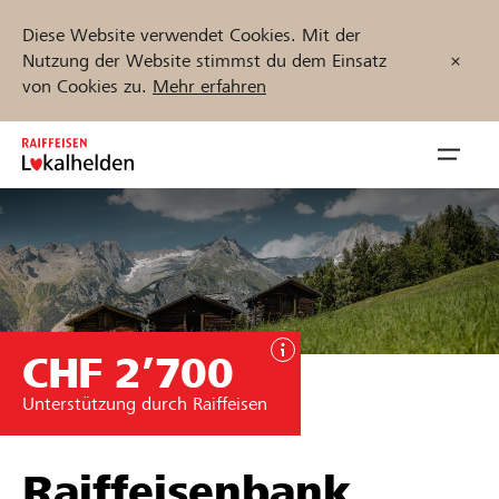
Diese Website verwendet Cookies. Mit der
Nutzung der Website stimmst du dem Einsatz
von Cookies zu.
Mehr erfahren
Zum
Inhalt
Navig
springen
öffnen
Jetzt starten
CHF 2’700
Projekte und Organisationen finden
Unterstützung durch Raiffeisen
Unterstützen
Hilfe & Support
Raiffeisenbank