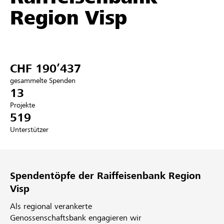
Region Visp
Partner / Raiffeisenbank
CHF 190’437
Anmelden
gesammelte Spenden
13
Registrieren
Projekte
519
Unterstützer
DE
FR
IT
Spendentöpfe der Raiffeisenbank Region
Visp
Als regional verankerte
Genossenschaftsbank engagieren wir