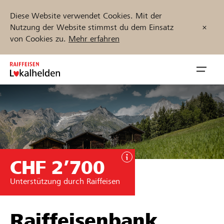
Diese Website verwendet Cookies. Mit der
Nutzung der Website stimmst du dem Einsatz
von Cookies zu.
Mehr erfahren
Zum
Inhalt
Navig
springen
öffnen
Jetzt starten
CHF 2’700
Projekte und Organisationen finden
Unterstützung durch Raiffeisen
Unterstützen
Hilfe & Support
Raiffeisenbank