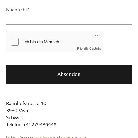
Nachricht*
Friendly Captcha
Absenden
Bahnhofstrasse 10
3930
Visp
Schweiz
Telefon
+41279480448
https://www.raiffeisen.ch/region-visp