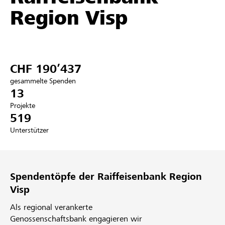
Region Visp
Partner / Raiffeisenbank
CHF 190’437
Anmelden
gesammelte Spenden
13
Registrieren
Projekte
519
Unterstützer
DE
FR
IT
Spendentöpfe der Raiffeisenbank Region
Visp
Als regional verankerte
Genossenschaftsbank engagieren wir