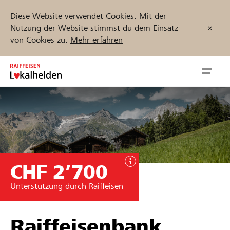
Diese Website verwendet Cookies. Mit der
Nutzung der Website stimmst du dem Einsatz
von Cookies zu.
Mehr erfahren
Zum
Inhalt
Navig
springen
öffnen
Jetzt starten
CHF 2’700
Projekte und Organisationen finden
Unterstützung durch Raiffeisen
Unterstützen
Hilfe & Support
Raiffeisenbank