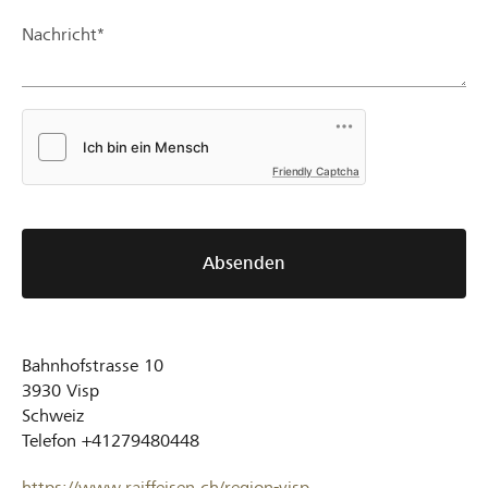
Nachricht*
Friendly Captcha
Absenden
Bahnhofstrasse 10
3930
Visp
Schweiz
Telefon
+41279480448
https://www.raiffeisen.ch/region-visp