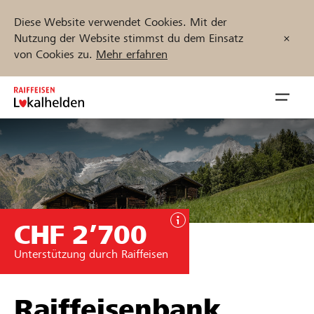
Diese Website verwendet Cookies. Mit der
Nutzung der Website stimmst du dem Einsatz
von Cookies zu.
Mehr erfahren
Zum
Inhalt
Navig
springen
öffnen
Jetzt starten
CHF 2’700
Projekte und Organisationen finden
Unterstützung durch Raiffeisen
Unterstützen
Hilfe & Support
Raiffeisenbank