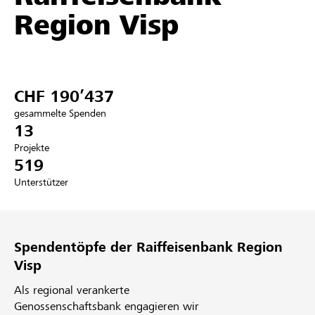
Region Visp
Partner / Raiffeisenbank
CHF 190’437
Anmelden
gesammelte Spenden
13
Registrieren
Projekte
519
Unterstützer
DE
FR
IT
Spendentöpfe der Raiffeisenbank Region
Visp
Als regional verankerte
Genossenschaftsbank engagieren wir