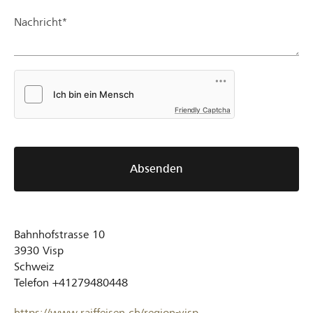
Nachricht*
Friendly Captcha
Absenden
Bahnhofstrasse 10
3930
Visp
Schweiz
Telefon
+41279480448
https://www.raiffeisen.ch/region-visp