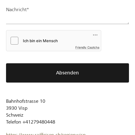
Nachricht*
Friendly Captcha
Absenden
Bahnhofstrasse 10
3930
Visp
Schweiz
Telefon
+41279480448
https://www.raiffeisen.ch/region-visp