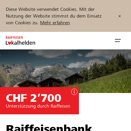
Diese Website verwendet Cookies. Mit der
Nutzung der Website stimmst du dem Einsatz
von Cookies zu.
Mehr erfahren
Zum
Inhalt
Navig
springen
öffnen
Jetzt starten
CHF 2’700
Projekte und Organisationen finden
Unterstützung durch Raiffeisen
Unterstützen
Hilfe & Support
Raiffeisenbank