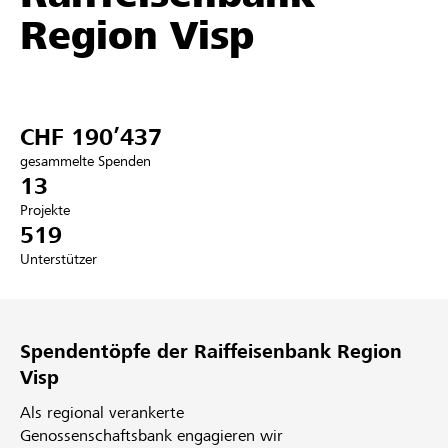
Region Visp
Partner / Raiffeisenbank
CHF 190’437
Anmelden
gesammelte Spenden
13
Registrieren
Projekte
519
Unterstützer
DE
FR
IT
Spendentöpfe der Raiffeisenbank Region
Visp
Als regional verankerte
Genossenschaftsbank engagieren wir