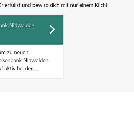
r erfüllst und bewirb dich mit nur einem Klick!
bank Nidwalden
sam zu neuen
f aktiv bei der
ende zu
etrag aus dem
o
Spende bis maximal CHF
endentopf verteilt
oppeln wir den Betrag
0 werden pauschal CHF