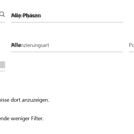
 250 ergibt.
Projektphase
Finanzierungsart
Po
isse dort anzuzeigen.
nde weniger Filter.