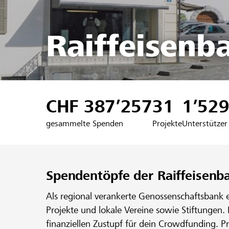
Raiffeisenb
CHF 387’257
31
1’52
gesammelte Spenden
Projekte
Unterstützer
Spendentöpfe der Raiffeisen
Als regional verankerte Genossenschaftsbank 
Projekte und lokale Vereine sowie Stiftungen.
finanziellen Zustupf für dein Crowdfunding. P