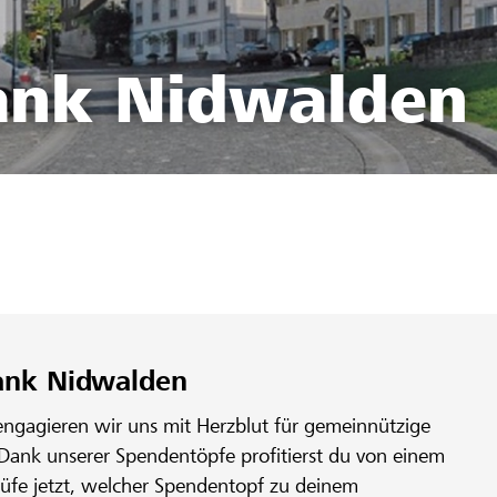
ank Nidwalden
9
bank Nidwalden
engagieren wir uns mit Herzblut für gemeinnützige
 Dank unserer Spendentöpfe profitierst du von einem
rüfe jetzt, welcher Spendentopf zu deinem