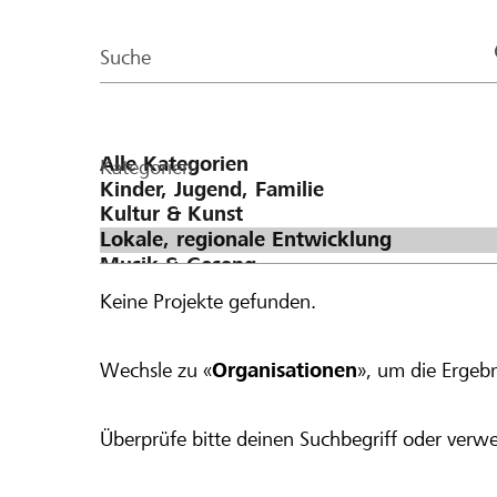
der
50 dazugegeben, was einen Betrag von CHF
Page
Suche
Kategorien
Keine Projekte gefunden.
Wechsle zu «
Organisationen
», um die Ergebn
Überprüfe bitte deinen Suchbegriff oder verwe