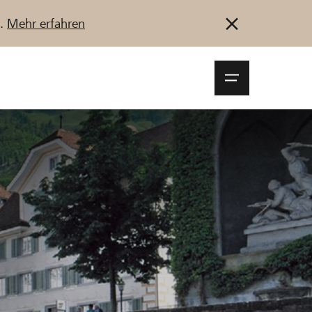
u.
Mehr erfahren
Navigationsm
öffnen
Anmelden
Registrieren
Jetzt starten