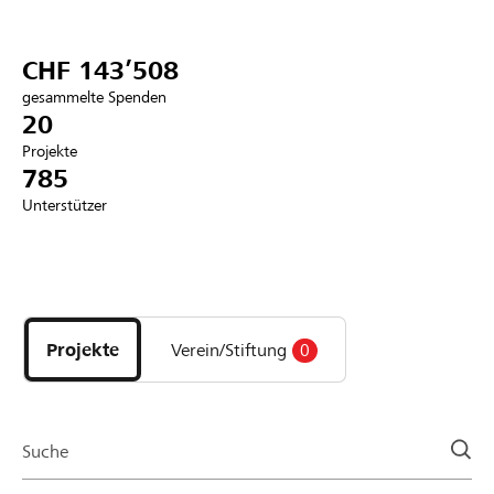
Partner / Raiffeisenbank
CHF 143’508
gesammelte Spenden
20
Projekte
Anmelden
785
Unterstützer
Registrieren
Entdecke
DE
FR
IT
Projekte
und
Projekte
Verein/Stiftung
0
Organisationen
der
Page
Suche