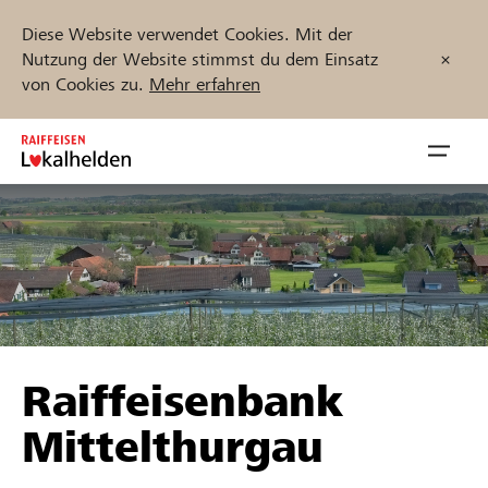
Diese Website verwendet Cookies. Mit der
Nutzung der Website stimmst du dem Einsatz
von Cookies zu.
Mehr erfahren
Zum
Inhalt
Navig
springen
öffnen
Jetzt starten
Projekte und Organisationen finden
Raiffeisenbank
Unterstützen
Mittelthurgau
Hilfe & Support