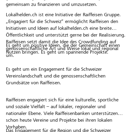
gemeinsam zu finanzieren und umzusetzen.
Lokalhelden.ch ist eine Initiative der Raiffeisen Gruppe.
„Engagiert für die Schweiz“ ermöglicht Raiffeisen den
Initiativen und Ideen auf lokalhelden.ch eine breite
Öffentlichkeit und unterstützt gerne bei der Realisierung.
Raiffeisen setzt damit die Idee des Crowdfunding auf
Es geht um positive Ideen, die der Gemeinschaft einen
genossenschaftliche Art und Weise lokal und regional
Nutzen bringen. Es geht um spannende Projekte.
um.
Es geht um ein Engagement für die Schweizer
Vereinslandschaft und die genossenschaftlichen
Grundsätze von Raiffeisen.
Raiffeisen engagiert sich für eine kulturelle, sportliche
und soziale Vielfalt – auf lokaler, regionaler und
nationaler Ebene. Viele Raiffeisenbanken unterstützen
schon heute Vereine und Projekte bei ihren lokalen
Vorhaben.
Das Engagement für die Region und die Schweizer