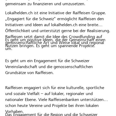
gemeinsam zu finanzieren und umzusetzen.
Lokalhelden.ch ist eine Initiative der Raiffeisen Gruppe.
„Engagiert für die Schweiz“ ermöglicht Raiffeisen den
Initiativen und Ideen auf lokalhelden.ch eine breite
Öffentlichkeit und unterstützt gerne bei der Realisierung.
Raiffeisen setzt damit die Idee des Crowdfunding auf
Es geht um positive Ideen, die der Gemeinschaft einen
genossenschaftliche Art und Weise lokal und regional
Nutzen bringen. Es geht um spannende Projekte.
um.
Es geht um ein Engagement für die Schweizer
Vereinslandschaft und die genossenschaftlichen
Grundsätze von Raiffeisen.
Raiffeisen engagiert sich für eine kulturelle, sportliche
und soziale Vielfalt – auf lokaler, regionaler und
nationaler Ebene. Viele Raiffeisenbanken unterstützen
schon heute Vereine und Projekte bei ihren lokalen
Vorhaben.
Das Engagement für die Region und die Schweizer