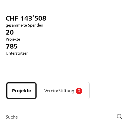
Partner / Raiffeisenbank
CHF 143’508
gesammelte Spenden
20
Projekte
Anmelden
785
Unterstützer
Registrieren
Entdecke
DE
FR
IT
Projekte
und
Projekte
Verein/Stiftung
0
Organisationen
der
Page
Suche