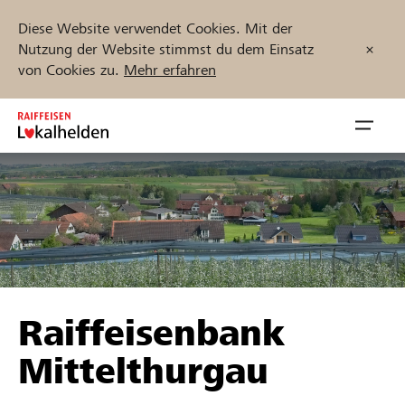
Diese Website verwendet Cookies. Mit der
Nutzung der Website stimmst du dem Einsatz
von Cookies zu.
Mehr erfahren
Zum
Inhalt
Navig
springen
öffnen
Jetzt starten
Projekte und Organisationen finden
Raiffeisenbank
Unterstützen
Mittelthurgau
Hilfe & Support