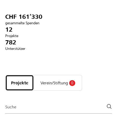
Partner / Raiffeisenbank
CHF 161’330
gesammelte Spenden
12
Projekte
Anmelden
782
Unterstützer
Registrieren
Entdecke
DE
FR
IT
Projekte
und
Projekte
Verein/Stiftung
0
Organisationen
der
Page
Suche