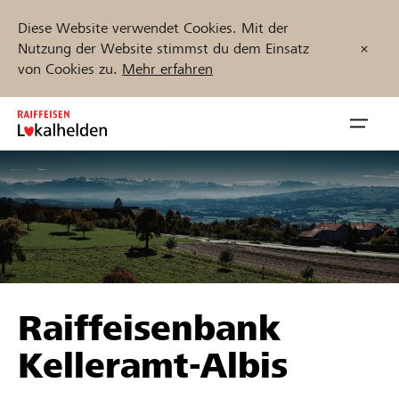
Diese Website verwendet Cookies. Mit der
Nutzung der Website stimmst du dem Einsatz
von Cookies zu.
Mehr erfahren
Zum
Inhalt
Navig
springen
öffnen
Jetzt starten
Projekte und Organisationen finden
Raiffeisenbank
Unterstützen
Kelleramt-Albis
Hilfe & Support