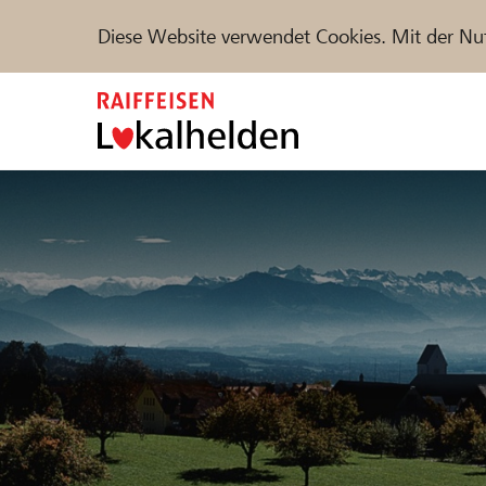
Diese Website verwendet Cookies. Mit der Nu
Zum
Inhalt
springen
Unterstützen
Hilfe & Support
Partne
Projekte und Organisationen finden
DE
FR
IT