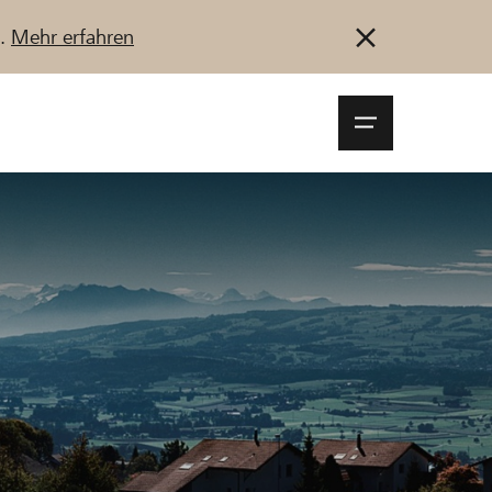
u.
Mehr erfahren
Navigationsm
öffnen
Anmelden
Registrieren
Jetzt starten