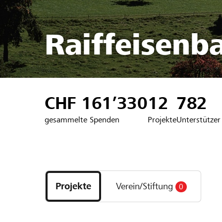
Raiffeisenb
CHF 161’330
12
782
gesammelte Spenden
Projekte
Unterstützer
Entdecke
Projekte
Projekte
Verein/Stiftung
0
und
Organisationen
der