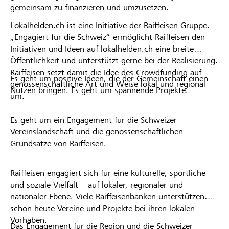
gemeinsam zu finanzieren und umzusetzen.
Lokalhelden.ch ist eine Initiative der Raiffeisen Gruppe.
„Engagiert für die Schweiz“ ermöglicht Raiffeisen den
Initiativen und Ideen auf lokalhelden.ch eine breite
Öffentlichkeit und unterstützt gerne bei der Realisierung.
Raiffeisen setzt damit die Idee des Crowdfunding auf
Es geht um positive Ideen, die der Gemeinschaft einen
genossenschaftliche Art und Weise lokal und regional
Nutzen bringen. Es geht um spannende Projekte.
um.
Es geht um ein Engagement für die Schweizer
Vereinslandschaft und die genossenschaftlichen
Grundsätze von Raiffeisen.
Raiffeisen engagiert sich für eine kulturelle, sportliche
und soziale Vielfalt – auf lokaler, regionaler und
nationaler Ebene. Viele Raiffeisenbanken unterstützen
schon heute Vereine und Projekte bei ihren lokalen
Vorhaben.
Das Engagement für die Region und die Schweizer