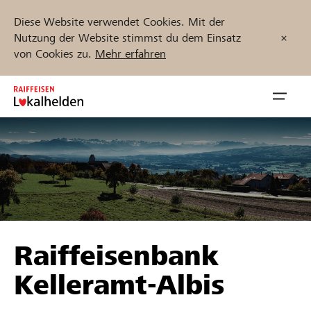
Diese Website verwendet Cookies. Mit der
Nutzung der Website stimmst du dem Einsatz
von Cookies zu.
Mehr erfahren
Zum
Inhalt
Navig
springen
öffnen
Jetzt starten
Projekte und Organisationen finden
Raiffeisenbank
Unterstützen
Kelleramt-Albis
Hilfe & Support