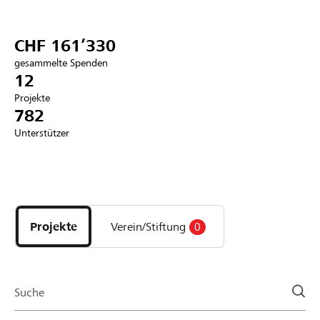
Partner / Raiffeisenbank
CHF 161’330
gesammelte Spenden
12
Projekte
Anmelden
782
Unterstützer
Registrieren
Entdecke
DE
FR
IT
Projekte
und
Projekte
Verein/Stiftung
0
Organisationen
der
Page
Suche