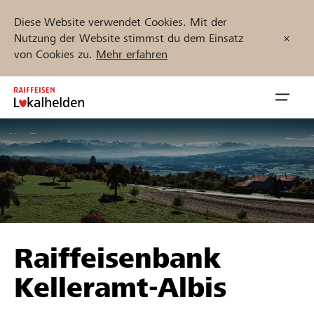
Diese Website verwendet Cookies. Mit der
Nutzung der Website stimmst du dem Einsatz
von Cookies zu.
Mehr erfahren
Zum
Inhalt
Navig
springen
öffnen
Jetzt starten
Projekte und Organisationen finden
Raiffeisenbank
Unterstützen
Kelleramt-Albis
Hilfe & Support