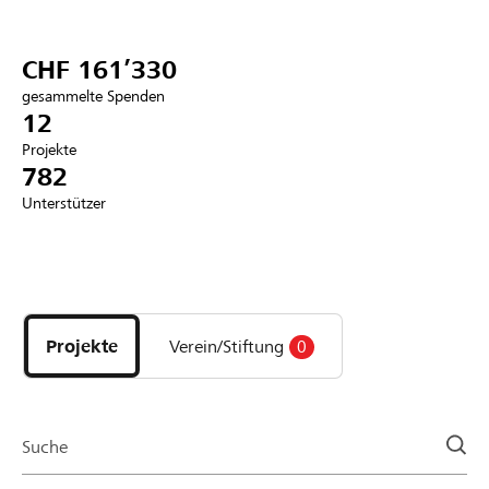
Partner / Raiffeisenbank
CHF 161’330
gesammelte Spenden
12
Projekte
Anmelden
782
Unterstützer
Registrieren
Entdecke
DE
FR
IT
Projekte
und
Projekte
Verein/Stiftung
0
Organisationen
der
Page
Suche