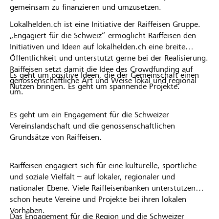
gemeinsam zu finanzieren und umzusetzen.
Lokalhelden.ch ist eine Initiative der Raiffeisen Gruppe.
„Engagiert für die Schweiz“ ermöglicht Raiffeisen den
Initiativen und Ideen auf lokalhelden.ch eine breite
Öffentlichkeit und unterstützt gerne bei der Realisierung.
Raiffeisen setzt damit die Idee des Crowdfunding auf
Es geht um positive Ideen, die der Gemeinschaft einen
genossenschaftliche Art und Weise lokal und regional
Nutzen bringen. Es geht um spannende Projekte.
um.
Es geht um ein Engagement für die Schweizer
Vereinslandschaft und die genossenschaftlichen
Grundsätze von Raiffeisen.
Raiffeisen engagiert sich für eine kulturelle, sportliche
und soziale Vielfalt – auf lokaler, regionaler und
nationaler Ebene. Viele Raiffeisenbanken unterstützen
schon heute Vereine und Projekte bei ihren lokalen
Vorhaben.
Das Engagement für die Region und die Schweizer