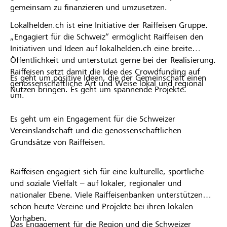
gemeinsam zu finanzieren und umzusetzen.
Lokalhelden.ch ist eine Initiative der Raiffeisen Gruppe.
„Engagiert für die Schweiz“ ermöglicht Raiffeisen den
Initiativen und Ideen auf lokalhelden.ch eine breite
Öffentlichkeit und unterstützt gerne bei der Realisierung.
Raiffeisen setzt damit die Idee des Crowdfunding auf
Es geht um positive Ideen, die der Gemeinschaft einen
genossenschaftliche Art und Weise lokal und regional
Nutzen bringen. Es geht um spannende Projekte.
um.
Es geht um ein Engagement für die Schweizer
Vereinslandschaft und die genossenschaftlichen
Grundsätze von Raiffeisen.
Raiffeisen engagiert sich für eine kulturelle, sportliche
und soziale Vielfalt – auf lokaler, regionaler und
nationaler Ebene. Viele Raiffeisenbanken unterstützen
schon heute Vereine und Projekte bei ihren lokalen
Vorhaben.
Das Engagement für die Region und die Schweizer