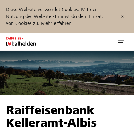
Diese Website verwendet Cookies. Mit der
Nutzung der Website stimmst du dem Einsatz
von Cookies zu.
Mehr erfahren
Zum
Inhalt
Navig
springen
öffnen
Jetzt starten
Projekte und Organisationen finden
Raiffeisenbank
Unterstützen
Kelleramt-Albis
Hilfe & Support