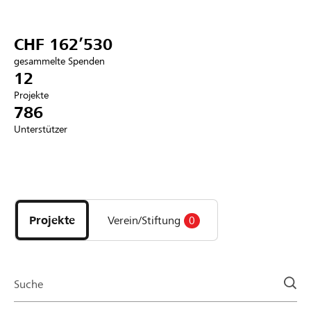
Partner / Raiffeisenbank
CHF 162’530
gesammelte Spenden
12
Projekte
Anmelden
786
Unterstützer
Registrieren
Entdecke
DE
FR
IT
Projekte
und
Projekte
Verein/Stiftung
0
Organisationen
der
Page
Suche