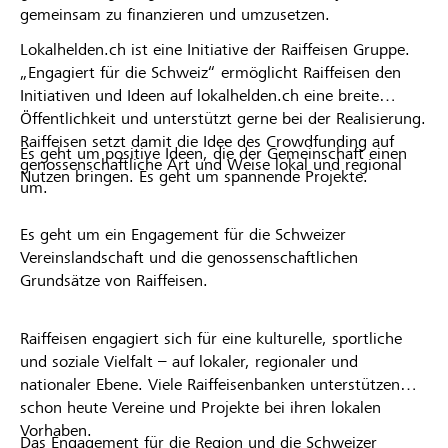
gemeinsam zu finanzieren und umzusetzen.
Lokalhelden.ch ist eine Initiative der Raiffeisen Gruppe.
„Engagiert für die Schweiz“ ermöglicht Raiffeisen den
Initiativen und Ideen auf lokalhelden.ch eine breite
Öffentlichkeit und unterstützt gerne bei der Realisierung.
Raiffeisen setzt damit die Idee des Crowdfunding auf
Es geht um positive Ideen, die der Gemeinschaft einen
genossenschaftliche Art und Weise lokal und regional
Nutzen bringen. Es geht um spannende Projekte.
um.
Es geht um ein Engagement für die Schweizer
Vereinslandschaft und die genossenschaftlichen
Grundsätze von Raiffeisen.
Raiffeisen engagiert sich für eine kulturelle, sportliche
und soziale Vielfalt – auf lokaler, regionaler und
nationaler Ebene. Viele Raiffeisenbanken unterstützen
schon heute Vereine und Projekte bei ihren lokalen
Vorhaben.
Das Engagement für die Region und die Schweizer