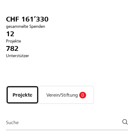
Partner / Raiffeisenbank
CHF 161’330
gesammelte Spenden
12
Projekte
Anmelden
782
Unterstützer
Registrieren
Entdecke
DE
FR
IT
Projekte
und
Projekte
Verein/Stiftung
0
Organisationen
der
Page
Suche