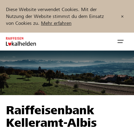
Diese Website verwendet Cookies. Mit der
Nutzung der Website stimmst du dem Einsatz
von Cookies zu.
Mehr erfahren
Zum
Inhalt
Navig
springen
öffnen
Jetzt starten
Projekte und Organisationen finden
Raiffeisenbank
Unterstützen
Kelleramt-Albis
Hilfe & Support