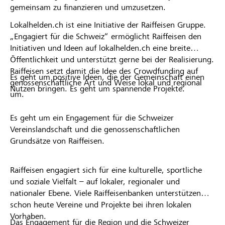
gemeinsam zu finanzieren und umzusetzen.
Lokalhelden.ch ist eine Initiative der Raiffeisen Gruppe.
„Engagiert für die Schweiz“ ermöglicht Raiffeisen den
Initiativen und Ideen auf lokalhelden.ch eine breite
Öffentlichkeit und unterstützt gerne bei der Realisierung.
Raiffeisen setzt damit die Idee des Crowdfunding auf
Es geht um positive Ideen, die der Gemeinschaft einen
genossenschaftliche Art und Weise lokal und regional
Nutzen bringen. Es geht um spannende Projekte.
um.
Es geht um ein Engagement für die Schweizer
Vereinslandschaft und die genossenschaftlichen
Grundsätze von Raiffeisen.
Raiffeisen engagiert sich für eine kulturelle, sportliche
und soziale Vielfalt – auf lokaler, regionaler und
nationaler Ebene. Viele Raiffeisenbanken unterstützen
schon heute Vereine und Projekte bei ihren lokalen
Vorhaben.
Das Engagement für die Region und die Schweizer