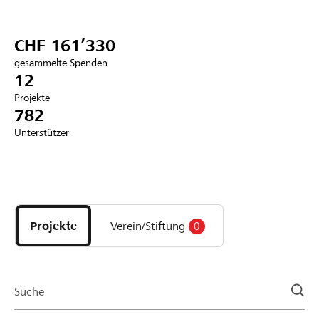
Partner / Raiffeisenbank
CHF 161’330
gesammelte Spenden
12
Projekte
Anmelden
782
Unterstützer
Registrieren
Entdecke
DE
FR
IT
Projekte
und
Projekte
Verein/Stiftung
0
Organisationen
der
Page
Suche