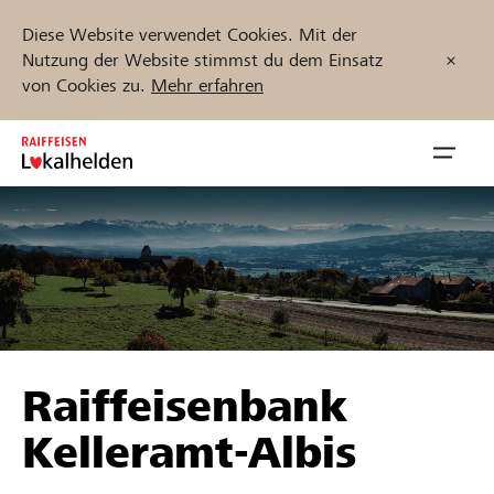
Diese Website verwendet Cookies. Mit der
Nutzung der Website stimmst du dem Einsatz
von Cookies zu.
Mehr erfahren
Zum
Inhalt
Navig
springen
öffnen
Jetzt starten
Projekte und Organisationen finden
Raiffeisenbank
Unterstützen
Kelleramt-Albis
Hilfe & Support