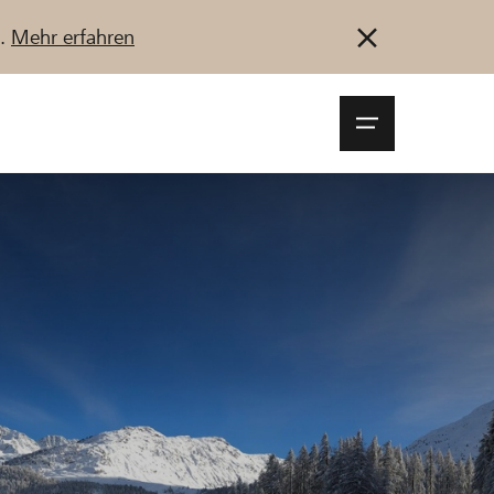
u.
Mehr erfahren
Navigationsm
öffnen
Anmelden
Registrieren
Jetzt starten