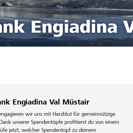
ank Engiadina V
ank Engiadina Val Müstair
engagieren wir uns mit Herzblut für gemeinnützige
 Dank unserer Spendentöpfe profitierst du von einem
rüfe jetzt, welcher Spendentopf zu deinem