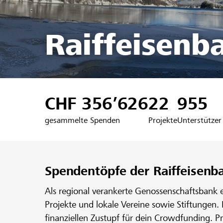
Raiffeisenb
CHF 356’626
22
955
gesammelte Spenden
Projekte
Unterstützer
Spendentöpfe der Raiffeisenb
Als regional verankerte Genossenschaftsbank 
Projekte und lokale Vereine sowie Stiftungen.
finanziellen Zustupf für dein Crowdfunding. P