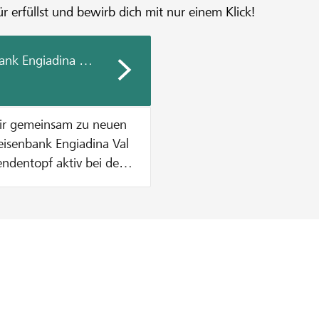
r erfüllst und bewirb dich mit nur einem Klick!
ank Engiadina Val Müstair
air gemeinsam zu neuen
endentopf aktiv bei der
ende zu
etrag aus dem
höpft ist. Wie
. Dies solange bis
t sind ODER der
n CHF 1000 pro Projekt