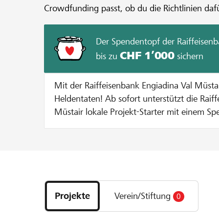
Crowdfunding passt, ob du die Richtlinien dafü
Der Spendentopf der Raiffeisenb
CHF 1’000
bis zu
sichern
Mit der Raiffeisenbank Engiadina Val Müst
Heldentaten! Ab sofort unterstützt die Raiffeisenbank Engiadina Val
Müstair lokale Projekt-Starter mit einem Sp
Durchführung eines Projekts auf lokalhelden.ch. Bei jeder Sp
Gunsten des Projekts gibt die Bank einen B
Spendentopf dazu bis der Spendentopf ausgesc
funktionierts? Pro Unterstützer oder Unterstützerin wird die Spende
Entdecke
bis zu einem Betrag von CHF 100 verdoppelt
Projekte
entweder 10 % vom Mindestbetrag erreich
Projekte
Verein/Stiftung
0
und
maximale Zustupf aus dem Spendentopf vo
Organisationen
ausgeschöpft ist. Beispiel: Bei einer Spende von CHF 100 verdoppeln