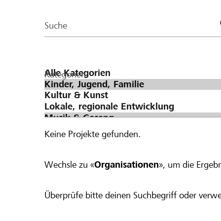
der
wir den Betrag auf CHF 200. Bei einer Spende von CHF 300 werden
Page
pauschal CHF 100 dazugegeben, was einen
Suche
ergibt.
Kategorien
Keine Projekte gefunden.
Wechsle zu «
Organisationen
», um die Ergebn
Überprüfe bitte deinen Suchbegriff oder verwe