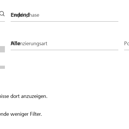
 Betrag von CHF 400
Projektphase
Finanzierungsart
Po
isse dort anzuzeigen.
nde weniger Filter.