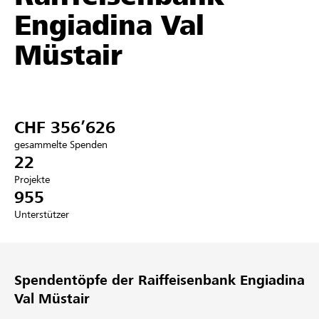
Engiadina Val
Partner / Raiffeisenbank
Müstair
Anmelden
CHF 356’626
Registrieren
gesammelte Spenden
22
Projekte
955
DE
FR
IT
Unterstützer
Spendentöpfe der Raiffeisenbank Engiadina
Val Müstair