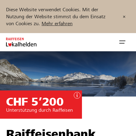
Diese Website verwendet Cookies. Mit der
Nutzung der Website stimmst du dem Einsatz
von Cookies zu.
Mehr erfahren
Zum
Inhalt
Navig
springen
öffnen
Jetzt starten
CHF 5’200
Projekte und Organisationen finden
Unterstützung durch Raiffeisen
Unterstützen
Hilfe & Support
Raiffeisenbank