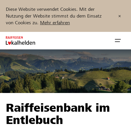
Diese Website verwendet Cookies. Mit der
Nutzung der Website stimmst du dem Einsatz
von Cookies zu.
Mehr erfahren
Zum
Inhalt
Navig
springen
öffnen
Jetzt starten
Projekte und Organisationen finden
Raiffeisenbank im
Unterstützen
Entlebuch
Hilfe & Support