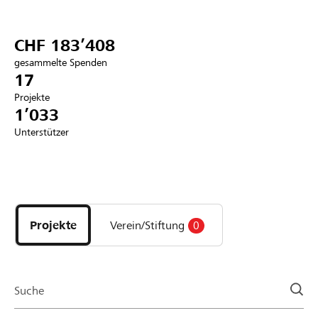
Partner / Raiffeisenbank
CHF 183’408
gesammelte Spenden
17
Projekte
Anmelden
1’033
Unterstützer
Registrieren
Entdecke
DE
FR
IT
Projekte
und
Projekte
Verein/Stiftung
0
Organisationen
der
Page
Suche