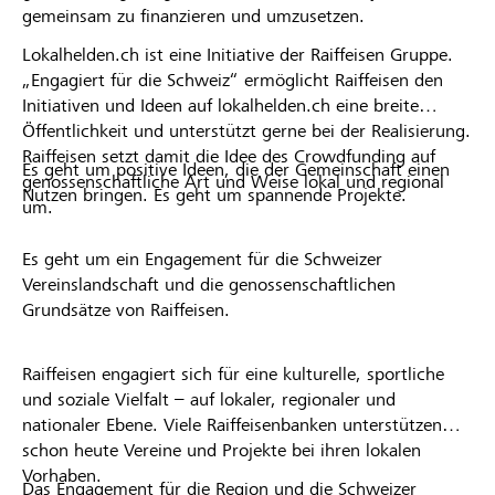
gemeinsam zu finanzieren und umzusetzen.
Lokalhelden.ch ist eine Initiative der Raiffeisen Gruppe.
„Engagiert für die Schweiz“ ermöglicht Raiffeisen den
Initiativen und Ideen auf lokalhelden.ch eine breite
Öffentlichkeit und unterstützt gerne bei der Realisierung.
Raiffeisen setzt damit die Idee des Crowdfunding auf
Es geht um positive Ideen, die der Gemeinschaft einen
genossenschaftliche Art und Weise lokal und regional
Nutzen bringen. Es geht um spannende Projekte.
um.
Es geht um ein Engagement für die Schweizer
Vereinslandschaft und die genossenschaftlichen
Grundsätze von Raiffeisen.
Raiffeisen engagiert sich für eine kulturelle, sportliche
und soziale Vielfalt – auf lokaler, regionaler und
nationaler Ebene. Viele Raiffeisenbanken unterstützen
schon heute Vereine und Projekte bei ihren lokalen
Vorhaben.
Das Engagement für die Region und die Schweizer