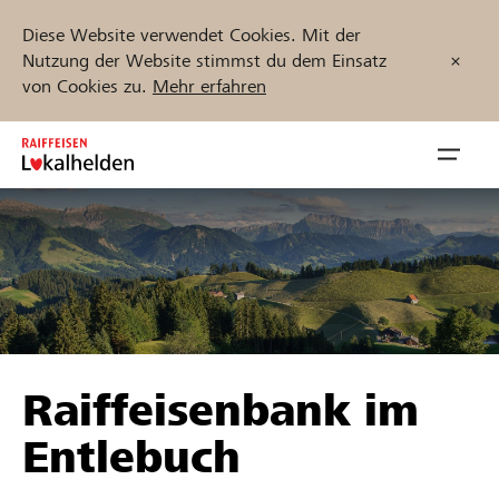
Diese Website verwendet Cookies. Mit der
Nutzung der Website stimmst du dem Einsatz
von Cookies zu.
Mehr erfahren
Zum
Inhalt
Navig
springen
öffnen
Jetzt starten
Projekte und Organisationen finden
Raiffeisenbank im
Unterstützen
Entlebuch
Hilfe & Support