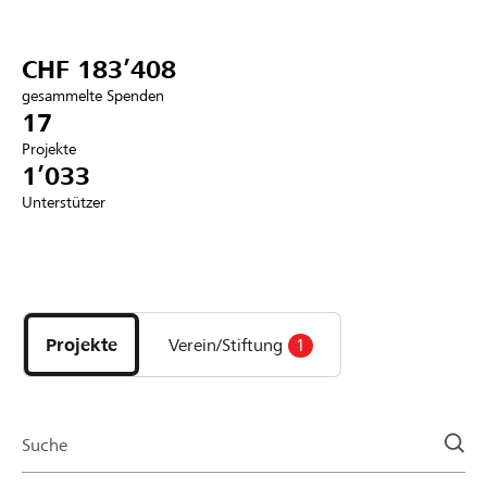
Partner / Raiffeisenbank
CHF 183’408
gesammelte Spenden
17
Projekte
Anmelden
1’033
Unterstützer
Registrieren
Entdecke
DE
FR
IT
Projekte
und
Projekte
Verein/Stiftung
1
Organisationen
der
Page
Suche