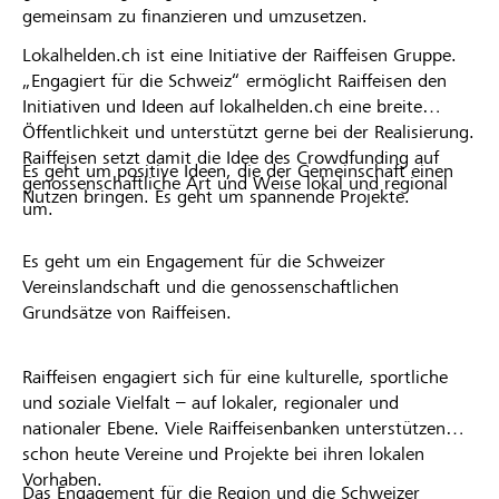
gemeinsam zu finanzieren und umzusetzen.
Lokalhelden.ch ist eine Initiative der Raiffeisen Gruppe.
„Engagiert für die Schweiz“ ermöglicht Raiffeisen den
Initiativen und Ideen auf lokalhelden.ch eine breite
Öffentlichkeit und unterstützt gerne bei der Realisierung.
Raiffeisen setzt damit die Idee des Crowdfunding auf
Es geht um positive Ideen, die der Gemeinschaft einen
genossenschaftliche Art und Weise lokal und regional
Nutzen bringen. Es geht um spannende Projekte.
um.
Es geht um ein Engagement für die Schweizer
Vereinslandschaft und die genossenschaftlichen
Grundsätze von Raiffeisen.
Raiffeisen engagiert sich für eine kulturelle, sportliche
und soziale Vielfalt – auf lokaler, regionaler und
nationaler Ebene. Viele Raiffeisenbanken unterstützen
schon heute Vereine und Projekte bei ihren lokalen
Vorhaben.
Das Engagement für die Region und die Schweizer