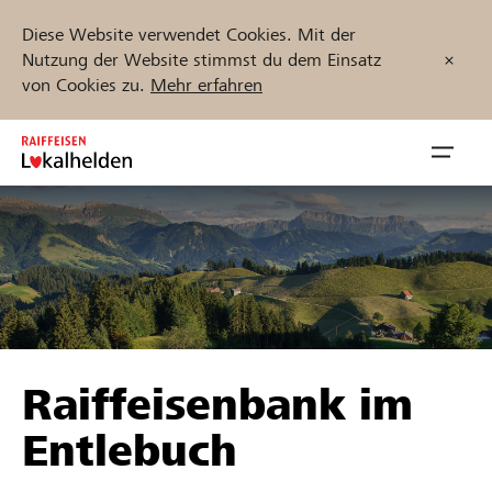
Diese Website verwendet Cookies. Mit der
Nutzung der Website stimmst du dem Einsatz
von Cookies zu.
Mehr erfahren
Zum
Inhalt
Navig
springen
öffnen
Jetzt starten
Projekte und Organisationen finden
Raiffeisenbank im
Unterstützen
Entlebuch
Hilfe & Support