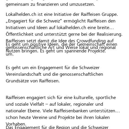
gemeinsam zu finanzieren und umzusetzen.
Lokalhelden.ch ist eine Initiative der Raiffeisen Gruppe.
„Engagiert für die Schweiz“ ermöglicht Raiffeisen den
Initiativen und Ideen auf lokalhelden.ch eine breite
Öffentlichkeit und unterstützt gerne bei der Realisierung.
Raiffeisen setzt damit die Idee des Crowdfunding auf
Es geht um positive Ideen, die der Gemeinschaft einen
genossenschaftliche Art und Weise lokal und regional
Nutzen bringen. Es geht um spannende Projekte.
um.
Es geht um ein Engagement für die Schweizer
Vereinslandschaft und die genossenschaftlichen
Grundsätze von Raiffeisen.
Raiffeisen engagiert sich für eine kulturelle, sportliche
und soziale Vielfalt – auf lokaler, regionaler und
nationaler Ebene. Viele Raiffeisenbanken unterstützen
schon heute Vereine und Projekte bei ihren lokalen
Vorhaben.
Das Engagement für die Region und die Schweizer