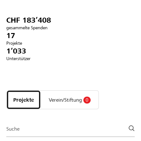
Partner / Raiffeisenbank
CHF 183’408
gesammelte Spenden
17
Projekte
Anmelden
1’033
Unterstützer
Registrieren
Entdecke
DE
FR
IT
Projekte
und
Projekte
Verein/Stiftung
0
Organisationen
der
Page
Suche