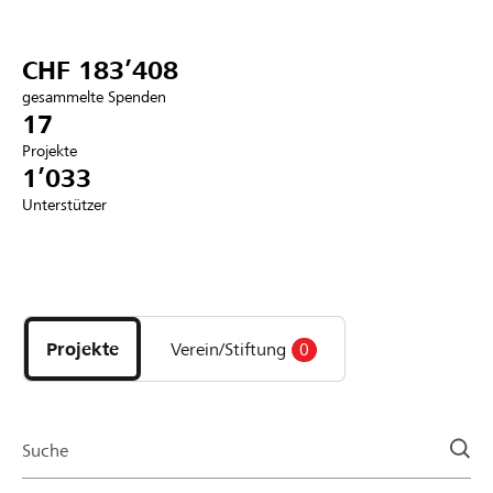
Partner / Raiffeisenbank
CHF 183’408
gesammelte Spenden
17
Projekte
Anmelden
1’033
Unterstützer
Registrieren
Entdecke
DE
FR
IT
Projekte
und
Projekte
Verein/Stiftung
0
Organisationen
der
Page
Suche