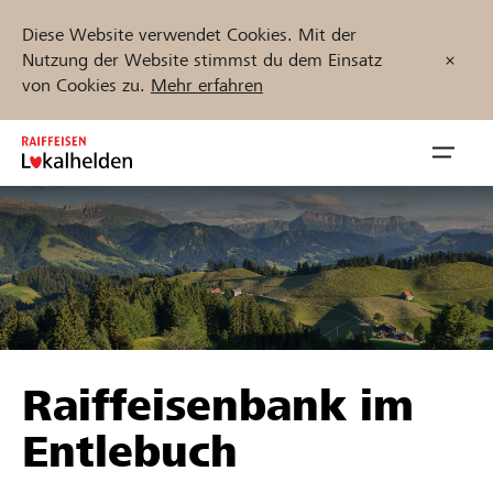
Diese Website verwendet Cookies. Mit der
Nutzung der Website stimmst du dem Einsatz
von Cookies zu.
Mehr erfahren
Zum
Inhalt
Navig
springen
öffnen
Jetzt starten
Projekte und Organisationen finden
Raiffeisenbank im
Unterstützen
Entlebuch
Hilfe & Support