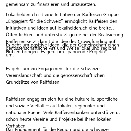
gemeinsam zu finanzieren und umzusetzen.
Lokalhelden.ch ist eine Initiative der Raiffeisen Gruppe.
„Engagiert für die Schweiz“ ermöglicht Raiffeisen den
Initiativen und Ideen auf lokalhelden.ch eine breite
Öffentlichkeit und unterstützt gerne bei der Realisierung.
Raiffeisen setzt damit die Idee des Crowdfunding auf
Es geht um positive Ideen, die der Gemeinschaft einen
genossenschaftliche Art und Weise lokal und regional
Nutzen bringen. Es geht um spannende Projekte.
um.
Es geht um ein Engagement für die Schweizer
Vereinslandschaft und die genossenschaftlichen
Grundsätze von Raiffeisen.
Raiffeisen engagiert sich für eine kulturelle, sportliche
und soziale Vielfalt – auf lokaler, regionaler und
nationaler Ebene. Viele Raiffeisenbanken unterstützen
schon heute Vereine und Projekte bei ihren lokalen
Vorhaben.
Das Engagement für die Region und die Schweizer