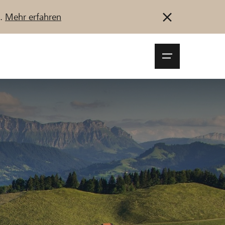
u.
Mehr erfahren
Navigationsm
öffnen
Anmelden
Registrieren
Jetzt starten