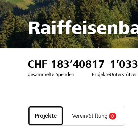
Raiffeisenb
CHF 183’408
17
1’03
gesammelte Spenden
Projekte
Unterstützer
Entdecke
Projekte
Projekte
Verein/Stiftung
0
und
Organisationen
der