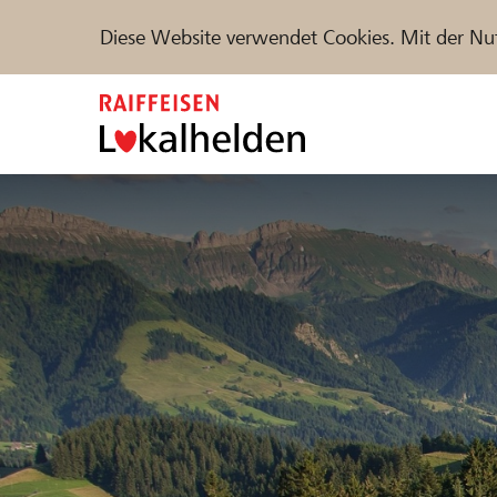
Diese Website verwendet Cookies. Mit der Nu
Zum
Inhalt
springen
Unterstützen
Hilfe & Support
Partne
Projekte und Organisationen finden
DE
FR
IT