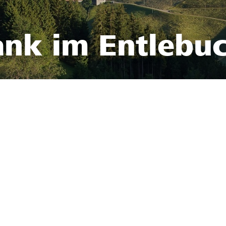
ank im Entlebu
3