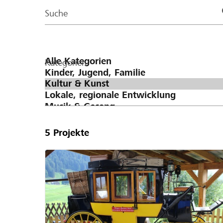
Page
Suche
Kategorien
5
Projekte