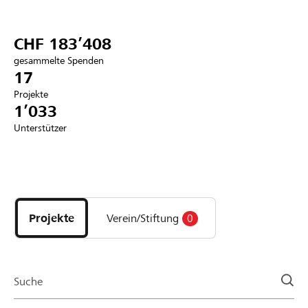
Partner / Raiffeisenbank
CHF 183’408
gesammelte Spenden
17
Projekte
Anmelden
1’033
Unterstützer
Registrieren
Entdecke
DE
FR
IT
Projekte
und
Projekte
Verein/Stiftung
0
Organisationen
der
Page
Suche