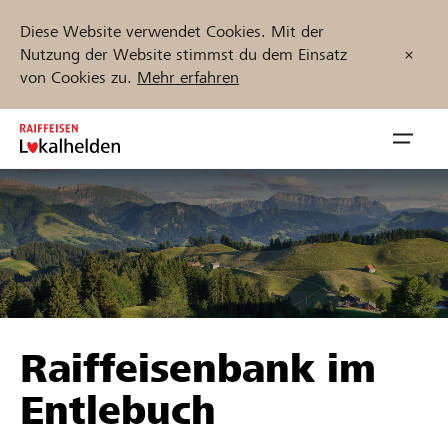
Diese Website verwendet Cookies. Mit der
Nutzung der Website stimmst du dem Einsatz
von Cookies zu.
Mehr erfahren
Zum
Inhalt
Navig
springen
öffnen
Jetzt starten
Projekte und Organisationen finden
Raiffeisenbank im
Unterstützen
Entlebuch
Hilfe & Support