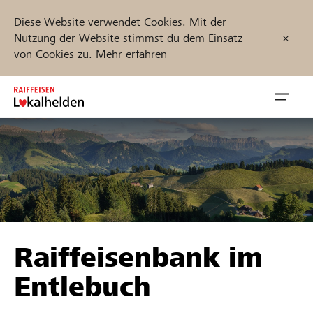
Diese Website verwendet Cookies. Mit der
Nutzung der Website stimmst du dem Einsatz
von Cookies zu.
Mehr erfahren
Zum
Inhalt
Navig
springen
öffnen
Jetzt starten
Projekte und Organisationen finden
Raiffeisenbank im
Unterstützen
Entlebuch
Hilfe & Support