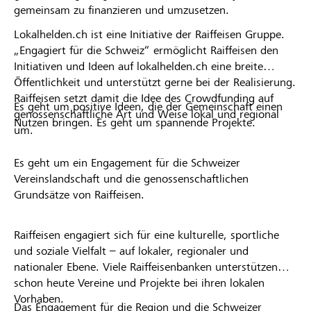
gemeinsam zu finanzieren und umzusetzen.
Lokalhelden.ch ist eine Initiative der Raiffeisen Gruppe.
„Engagiert für die Schweiz“ ermöglicht Raiffeisen den
Initiativen und Ideen auf lokalhelden.ch eine breite
Öffentlichkeit und unterstützt gerne bei der Realisierung.
Raiffeisen setzt damit die Idee des Crowdfunding auf
Es geht um positive Ideen, die der Gemeinschaft einen
genossenschaftliche Art und Weise lokal und regional
Nutzen bringen. Es geht um spannende Projekte.
um.
Es geht um ein Engagement für die Schweizer
Vereinslandschaft und die genossenschaftlichen
Grundsätze von Raiffeisen.
Raiffeisen engagiert sich für eine kulturelle, sportliche
und soziale Vielfalt – auf lokaler, regionaler und
nationaler Ebene. Viele Raiffeisenbanken unterstützen
schon heute Vereine und Projekte bei ihren lokalen
Vorhaben.
Das Engagement für die Region und die Schweizer