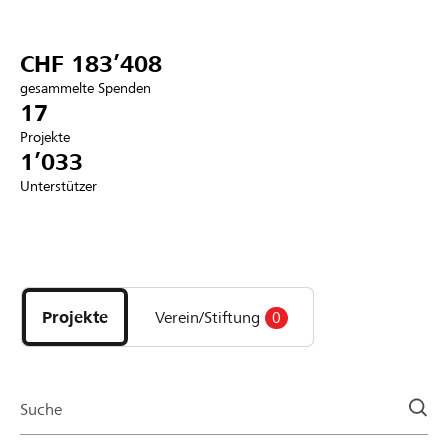
Partner / Raiffeisenbank
CHF 183’408
gesammelte Spenden
17
Projekte
Anmelden
1’033
Unterstützer
Registrieren
Entdecke
DE
FR
IT
Projekte
und
Projekte
Verein/Stiftung
0
Organisationen
der
Page
Suche