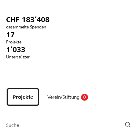
Partner / Raiffeisenbank
CHF 183’408
gesammelte Spenden
17
Projekte
Anmelden
1’033
Unterstützer
Registrieren
Entdecke
DE
FR
IT
Projekte
und
Projekte
Verein/Stiftung
0
Organisationen
der
Page
Suche