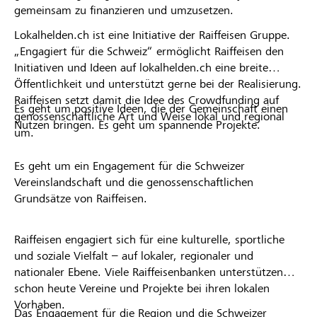
gemeinsam zu finanzieren und umzusetzen.
Lokalhelden.ch ist eine Initiative der Raiffeisen Gruppe.
„Engagiert für die Schweiz“ ermöglicht Raiffeisen den
Initiativen und Ideen auf lokalhelden.ch eine breite
Öffentlichkeit und unterstützt gerne bei der Realisierung.
Raiffeisen setzt damit die Idee des Crowdfunding auf
Es geht um positive Ideen, die der Gemeinschaft einen
genossenschaftliche Art und Weise lokal und regional
Nutzen bringen. Es geht um spannende Projekte.
um.
Es geht um ein Engagement für die Schweizer
Vereinslandschaft und die genossenschaftlichen
Grundsätze von Raiffeisen.
Raiffeisen engagiert sich für eine kulturelle, sportliche
und soziale Vielfalt – auf lokaler, regionaler und
nationaler Ebene. Viele Raiffeisenbanken unterstützen
schon heute Vereine und Projekte bei ihren lokalen
Vorhaben.
Das Engagement für die Region und die Schweizer