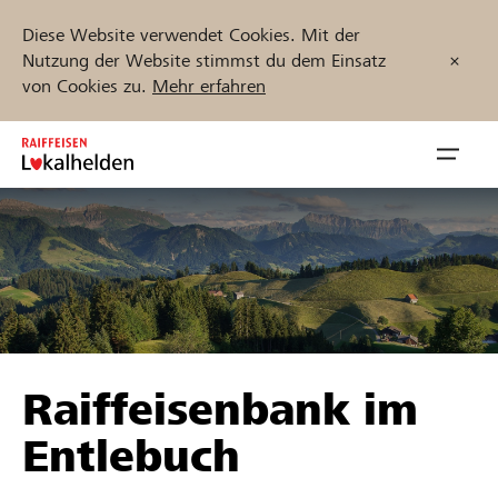
Diese Website verwendet Cookies. Mit der
Nutzung der Website stimmst du dem Einsatz
von Cookies zu.
Mehr erfahren
Zum
Inhalt
Navig
springen
öffnen
Jetzt starten
Projekte und Organisationen finden
Raiffeisenbank im
Unterstützen
Entlebuch
Hilfe & Support