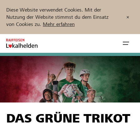
Diese Website verwendet Cookies. Mit der
Nutzung der Website stimmst du dem Einsatz
von Cookies zu.
Mehr erfahren
Zum
Inhalt
Navig
springen
öffnen
Jetzt starten
Projekte und Organisationen finden
DAS GRÜNE TRIKOT
Unterstützen
Hilfe & Support