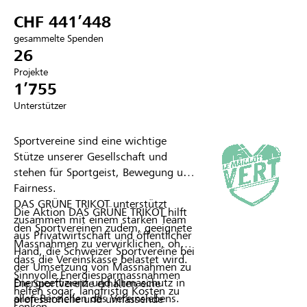
CHF 441’448
Partner / Raiffeisenbank
gesammelte Spenden
26
Projekte
1’755
Anmelden
Unterstützer
Registrieren
Sportvereine sind eine wichtige
Stütze unserer Gesellschaft und
stehen für Sportgeist, Bewegung und
Fairness.
DE
FR
IT
DAS GRÜNE TRIKOT unterstützt
Die Aktion DAS GRÜNE TRIKOT hilft
zusammen mit einem starken Team
den Sportvereinen zudem, geeignete
aus Privatwirtschaft und öffentlicher
Massnahmen zu verwirklichen, ohne
Hand, die Schweizer Sportvereine bei
dass die Vereinskasse belastet wird.
der Umsetzung von Massnahmen zu
Sinnvolle Energiesparmassnahmen
Energieeffizienz und Klimaschutz in
Die Sportvereine erhalten eine
helfen sogar, langfristig Kosten zu
allen Bereichen des Vereinslebens.
professionelle und umfassende
senken.