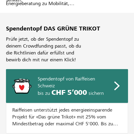
Energieberatung zu Mobilität,
Gebäude, Sport- und
Restaurationsbetrieb. Gemeinsam
wird ein Projekt evaluiert, das ein
Spendentopf DAS GRÜNE TRIKOT
hohes Potenzial an Energie- sowie
Kosteneinsparungen aufweist.
Prüfe jetzt, ob der Spendentopf zu
Mittels Crowdfunding werden auf
deinem Crowdfunding passt, ob du
lokalhelden.ch die benötigten
die Richtlinien dafür erfüllst und
finanziellen Mittel gesammelt.
bewirb dich mit nur einem Klick!
Spendentopf von Raiffeisen
Schweiz
CHF 5’000
bis zu
sichern
Raiffeisen unterstützt jedes energieeinsparende
Projekt für «Das grüne Trikot» mit 25% vom
Mindestbetrag oder maximal CHF 5'000. Bis zum
Erreichen diesem Betrag wird jede Spende bis CHF