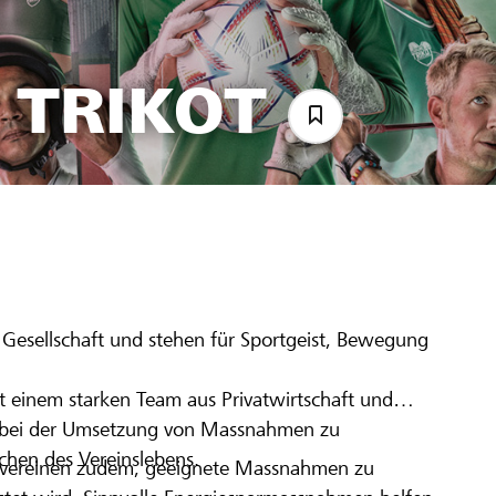
 TRIKOT
5
r Gesellschaft und stehen für Sportgeist, Bewegung
einem starken Team aus Privatwirtschaft und
ne bei der Umsetzung von Massnahmen zu
ichen des Vereinslebens.
tvereinen zudem, geeignete Massnahmen zu