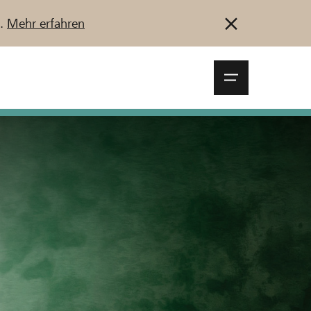
u.
Mehr erfahren
Navigationsm
öffnen
Anmelden
Registrieren
Jetzt starten