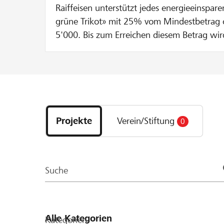
Raiffeisen unterstützt jedes energieeinspare
grüne Trikot» mit 25% vom Mindestbetrag
5'000. Bis zum Erreichen diesem Betrag wi
250 verdoppelt. Wenn du CHF 100 spendes
sogleich auf CHF 200 durch Raiffeisen erhö
Entdecke
Projekte
Projekte
Verein/Stiftung
0
und
Organisationen
der
Page
Suche
Kategorien