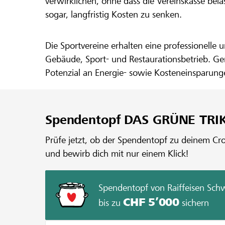
verwirklichen, ohne dass die Vereinskasse bel
sogar, langfristig Kosten zu senken.
Die Sportvereine erhalten eine professionelle
Gebäude, Sport- und Restaurationsbetrieb. Gem
Potenzial an Energie- sowie Kosteneinsparun
lokalhelden.ch die benötigten finanziellen Mit
Spendentopf DAS GRÜNE TRI
Prüfe jetzt, ob der Spendentopf zu deinem Crow
und bewirb dich mit nur einem Klick!
Spendentopf von Raiffeisen Sch
CHF 5’000
bis zu
sichern