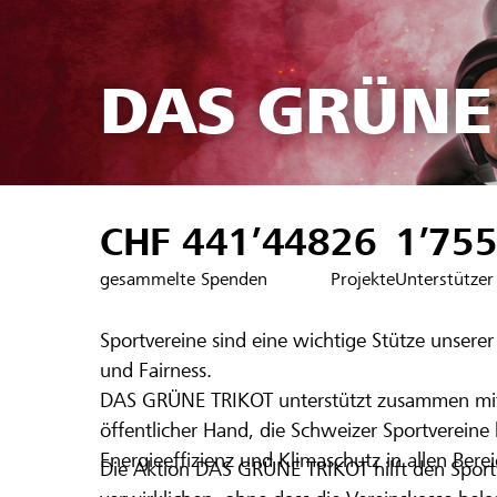
DAS GRÜNE
CHF 441’448
26
1’75
gesammelte Spenden
Projekte
Unterstützer
Sportvereine sind eine wichtige Stütze unsere
und Fairness.
DAS GRÜNE TRIKOT unterstützt zusammen mit 
öffentlicher Hand, die Schweizer Sportverei
Energieeffizienz und Klimaschutz in allen Bere
Die Aktion DAS GRÜNE TRIKOT hilft den Spor