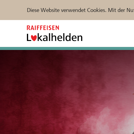
Diese Website verwendet Cookies. Mit der Nu
Zum
Inhalt
springen
Unterstützen
Hilfe & Support
Partne
Projekte und Organisationen finden
DE
FR
IT