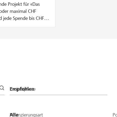
nde Projekt für «Das
 oder maximal CHF
rd jede Spende bis CHF
t, wird deine Spende
ht.
Projektphase
Finanzierungsart
Po