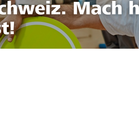
Schweiz. Mach h
t!