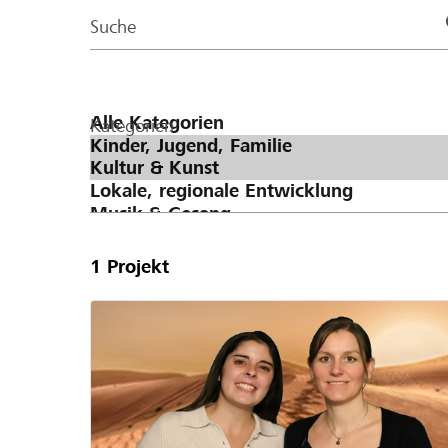
Page
Suche
Kategorien
1
Projekt