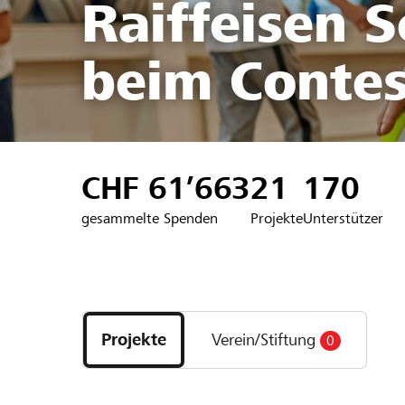
Raiffeisen 
beim Contes
CHF 61’663
21
170
gesammelte Spenden
Projekte
Unterstützer
Entdecke
Projekte
Projekte
Verein/Stiftung
0
und
Organisationen
der