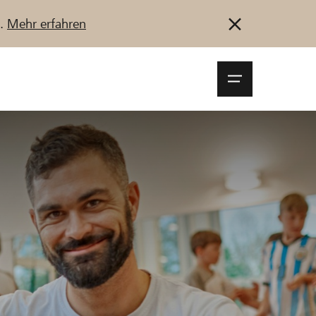
u.
Mehr erfahren
Navigationsm
öffnen
Anmelden
Registrieren
Jetzt starten