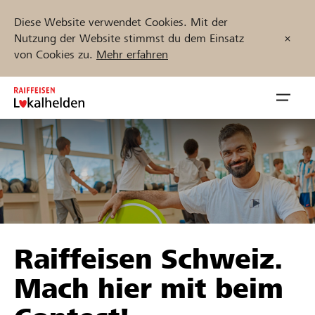
Diese Website verwendet Cookies. Mit der
Nutzung der Website stimmst du dem Einsatz
von Cookies zu.
Mehr erfahren
Zum
Inhalt
Navig
springen
öffnen
Jetzt starten
Projekte und Organisationen finden
Raiffeisen Schweiz.
Unterstützen
Mach hier mit beim
Hilfe & Support