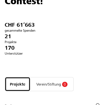
Contest!
Partner / Raiffeisenbank
CHF 61’663
gesammelte Spenden
Anmelden
21
Projekte
170
Registrieren
Unterstützer
DE
FR
IT
Entdecke
Projekte
und
Projekte
Verein/Stiftung
0
Organisationen
der
Page