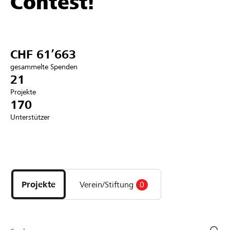
Contest!
Partner / Raiffeisenbank
CHF 61’663
gesammelte Spenden
Anmelden
21
Projekte
170
Registrieren
Unterstützer
DE
FR
IT
Entdecke
Projekte
und
Projekte
Verein/Stiftung
0
Organisationen
der
Page