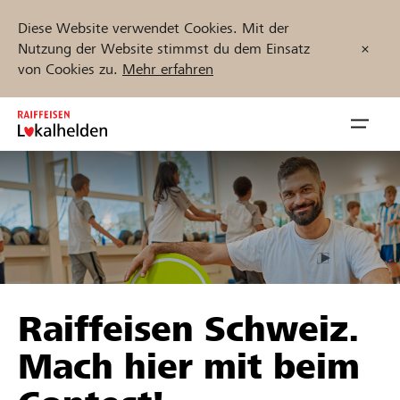
Diese Website verwendet Cookies. Mit der
Nutzung der Website stimmst du dem Einsatz
von Cookies zu.
Mehr erfahren
Zum
Inhalt
Navig
springen
öffnen
Jetzt starten
Projekte und Organisationen finden
Raiffeisen Schweiz.
Unterstützen
Mach hier mit beim
Hilfe & Support