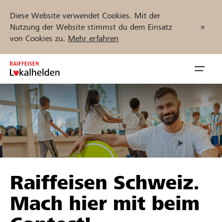
Diese Website verwendet Cookies. Mit der
Nutzung der Website stimmst du dem Einsatz
von Cookies zu.
Mehr erfahren
Zum
Inhalt
Navig
springen
öffnen
Jetzt starten
Projekte und Organisationen finden
Raiffeisen Schweiz.
Unterstützen
Mach hier mit beim
Hilfe & Support