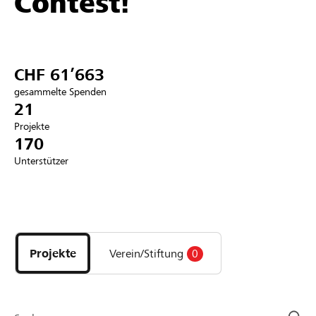
Contest!
Partner / Raiffeisenbank
CHF 61’663
gesammelte Spenden
Anmelden
21
Projekte
170
Registrieren
Unterstützer
DE
FR
IT
Entdecke
Projekte
und
Projekte
Verein/Stiftung
0
Organisationen
der
Page