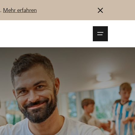
u.
Mehr erfahren
Navigationsm
öffnen
Anmelden
Registrieren
Jetzt starten