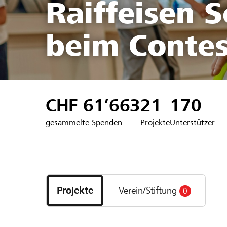
Raiffeisen 
beim Contes
CHF 61’663
21
170
gesammelte Spenden
Projekte
Unterstützer
Entdecke
Projekte
Projekte
Verein/Stiftung
0
und
Organisationen
der