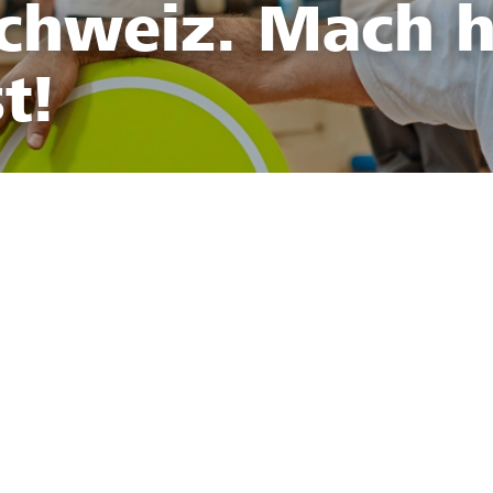
Schweiz. Mach h
t!